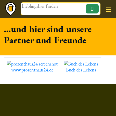
Magazin
...und hier sind unsere
Partner und Freunde
www.prozenthaus24.de
Buch des Lebens