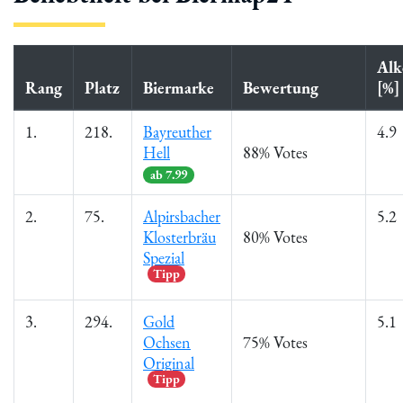
Alk
Rang
Platz
Biermarke
Bewertung
[%]
1.
218.
Bayreuther
4.9
Hell
88% Votes
ab 7.99
2.
75.
Alpirsbacher
5.2
Klosterbräu
80% Votes
Spezial
Tipp
3.
294.
Gold
5.1
Ochsen
75% Votes
Original
Tipp