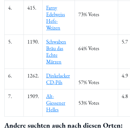
4.
415.
Farny
Edelweiss
73% Votes
Hefe-
Weizen
5.
1190.
Schwaben
5.7
Bräu das
64% Votes
Echte
Märzen
6.
1262.
Dinkelacker
4.9
CD-Pils
57% Votes
7.
1909.
Alt-
4.8
Giessener
53% Votes
Helles
Andere suchten auch nach diesen Orten: