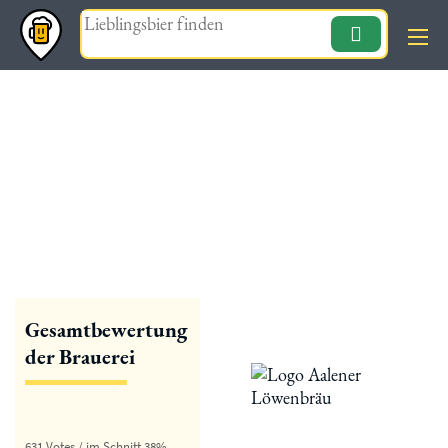
Magazin
« zurück
Aalener Löwenbräu
Gesamtbewertung
der Brauerei
631 Votes / im Schnitt 38%