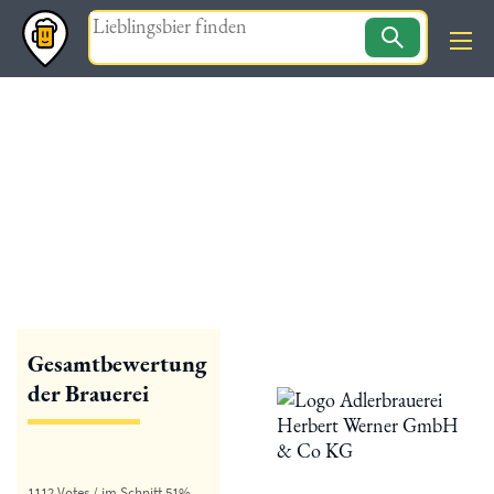
Magazin
« zurück
Dachsenfranz Brauerei
Gesamtbewertung
der Brauerei
1112 Votes / im Schnitt 51%