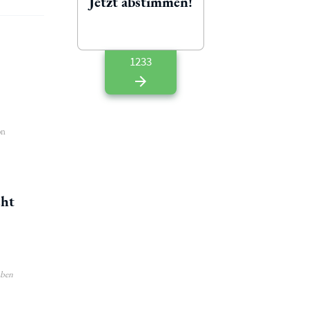
Jetzt abstimmen!
1233
on
cht
aben