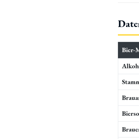
Date
Bier-
Alkoho
Stamm
Braua
Bierso
Braue