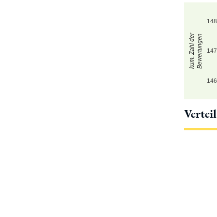
14
kum. Zahl der
Bewertungen
14
14
Vertei