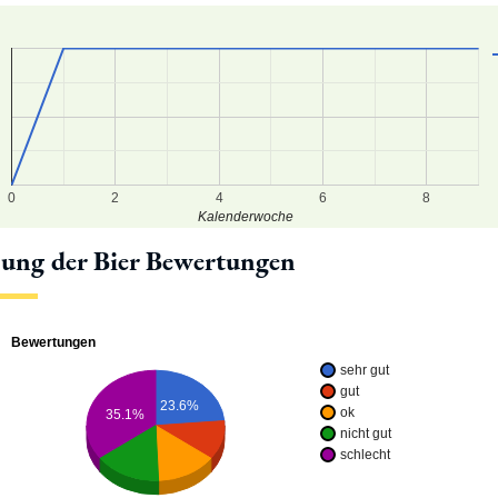
8
7
6
0
2
4
6
8
Kalenderwoche
lung der Bier Bewertungen
Bewertungen
sehr gut
gut
23.6%
ok
35.1%
nicht gut
schlecht