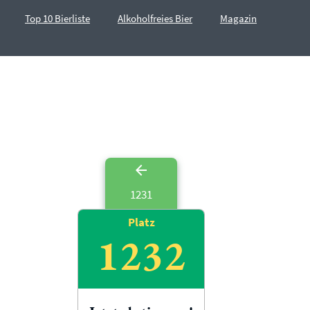
Top 10 Bierliste
Alkoholfreies Bier
Magazin
1231
Platz
1232