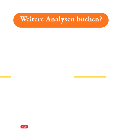
Weitere Analysen buchen?
gelesen: Ahornberger Landbier Premium Platz 1232 » T
tionen
Hotlinks
Bier
Biersorten
erklärung
Biermarken
s
Stadion Bier
f Biermap24
PVPP freies Bier
N E U
Bierhistorisches