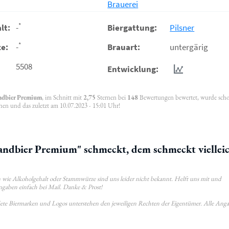
Brauerei
*
lt:
-
Biergattung:
Pilsner
*
e:
-
Brauart:
untergärig
5508
Entwicklung:
ndbier Premium
, im Schnitt mit
2,75
Sternen bei
148
Bewertungen bewertet, wurde sch
hen und das zuletzt am 10.07.2023 - 15:01 Uhr!
ndbier Premium" schmeckt, dem schmeckt viellei
wie Alkoholgehalt oder Stammwürze sind uns leider nicht bekannt. Helft uns mit und
ngaben einfach bei Mail. Danke & Prost!
ldete Biermarken und Logos unterstehen den jeweiligen Rechten der Eigentümer. Alle Ang