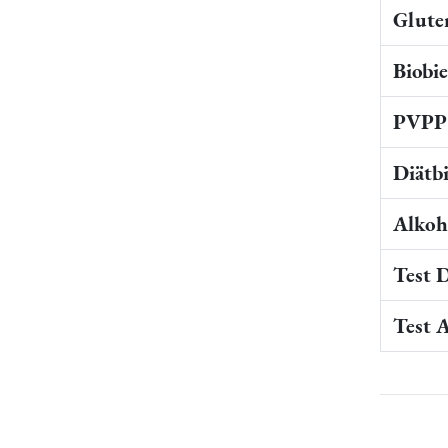
Gluten
Biobi
PVPP 
Diätb
Alkoho
Test 
Test 