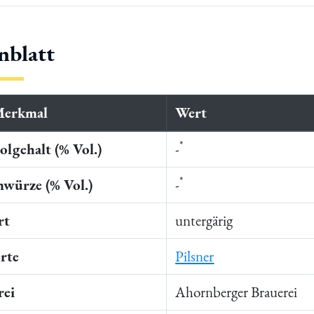
nblatt
Merkmal
Wert
*
lgehalt (% Vol.)
-
*
würze (% Vol.)
-
rt
untergärig
rte
Pilsner
rei
Ahornberger Brauerei