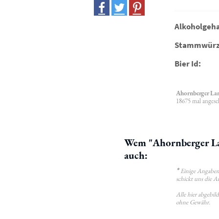
Alkoholgeha
Stammwürz
Bier Id:
Ahornberger La
18675 mal angese
Wem "Ahornberger La
auch:
*
Einige Angaben 
schickt uns die A
Alle hier abgebi
ohne Gewähr.