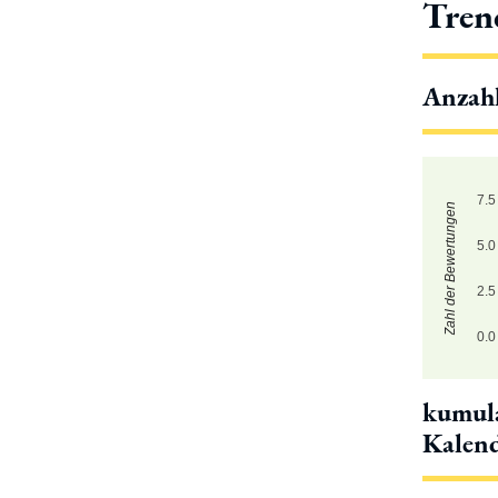
Tren
Anzah
7.5
Zahl der Bewertungen
5.0
2.5
0.0
kumula
Kalen