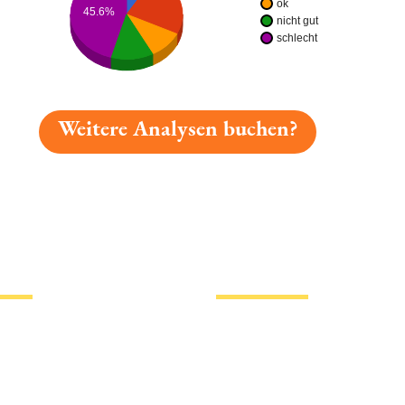
ok
45.6%
nicht gut
schlecht
Weitere Analysen buchen?
gelesen: Airbräu Jet A-1 Platz 1218 » Test 2026 | Bierm
tionen
Hotlinks
Bier
Biersorten
erklärung
Biermarken