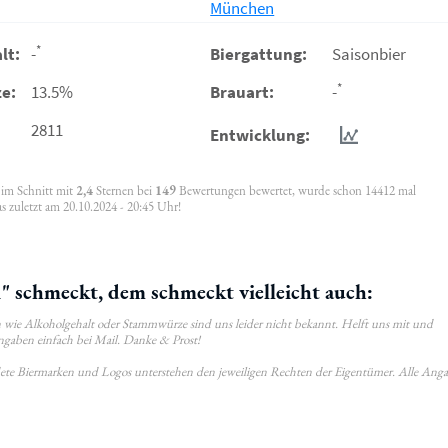
München
*
lt:
-
Biergattung:
Saisonbier
*
e:
13.5%
Brauart:
-
2811
Entwicklung:
, im Schnitt mit
2,4
Sternen bei
149
Bewertungen bewertet, wurde schon 14412 mal
s zuletzt am 20.10.2024 - 20:45 Uhr!
" schmeckt, dem schmeckt vielleicht auch:
wie Alkoholgehalt oder Stammwürze sind uns leider nicht bekannt. Helft uns mit und
ngaben einfach bei Mail. Danke & Prost!
ldete Biermarken und Logos unterstehen den jeweiligen Rechten der Eigentümer. Alle Ang