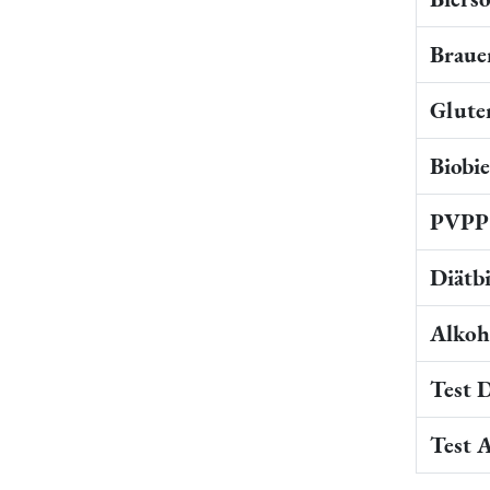
Braue
Gluten
Biobi
PVPP 
Diätb
Alkoho
Test 
Test 