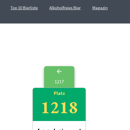
Top 10 Bierliste
Alkoholfreies Bier
Magazin
1217
Platz
1218