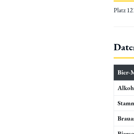
Platz 1
Date
Bier-
Alkoho
Stamm
Braua
Bierso