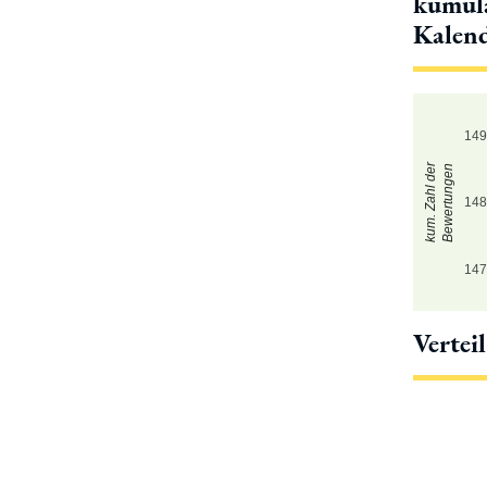
kumula
Kalen
14
kum. Zahl der
Bewertungen
14
14
Vertei