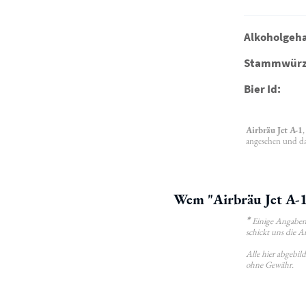
Alkoholgeha
Stammwürz
Bier Id:
Airbräu Jet A-1
angesehen und da
Wem "Airbräu Jet A-1
*
Einige Angaben 
schickt uns die A
Alle hier abgebi
ohne Gewähr.