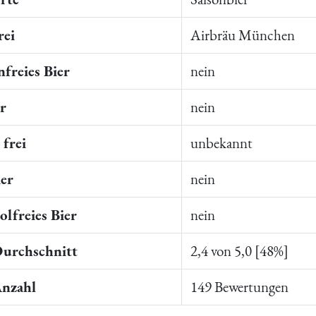
rei
Airbräu München
freies Bier
nein
er
nein
frei
unbekannt
ier
nein
lfreies Bier
nein
Durchschnitt
2,4 von 5,0 [48%]
Anzahl
149 Bewertungen