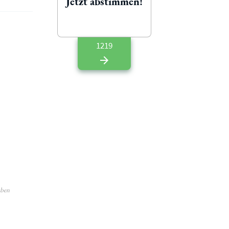
Jetzt abstimmen!
1219
aben