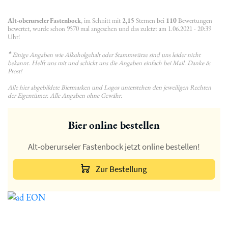
Alt-oberurseler Fastenbock
, im Schnitt mit
2,15
Sternen bei
110
Bewertungen
bewertet, wurde schon 9570 mal angesehen und das zuletzt am 1.06.2021 - 20:39
Uhr!
*
Einige Angaben wie Alkoholgehalt oder Stammwürze sind uns leider nicht
bekannt. Helft uns mit und schickt uns die Angaben einfach bei Mail. Danke &
Prost!
Alle hier abgebildete Biermarken und Logos unterstehen den jeweiligen Rechten
der Eigentümer. Alle Angaben ohne Gewähr.
Bier online bestellen
Alt-oberurseler Fastenbock jetzt online bestellen!
Zur Bestellung