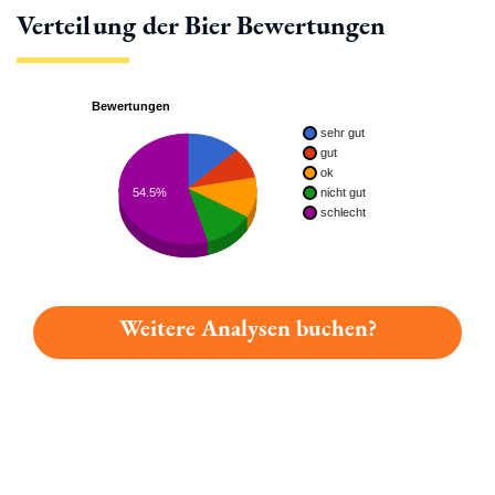
Verteilung der Bier Bewertungen
Bewertungen
sehr gut
gut
ok
54.5%
nicht gut
schlecht
Weitere Analysen buchen?
Du hast gelesen: Alt-oberurseler Fastenbock Platz 3651 » Test