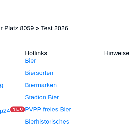
er Platz 8059 » Test 2026
Hotlinks
Hinweise
Bier
Biersorten
ng
Biermarken
Stadion Bier
PVPP freies Bier
N E U
ap24
Bierhistorisches