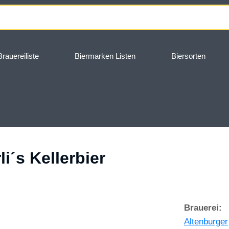
Brauereiliste
Biermarken Listen
Biersorten
i´s Kellerbier
Brauerei:
Altenburger