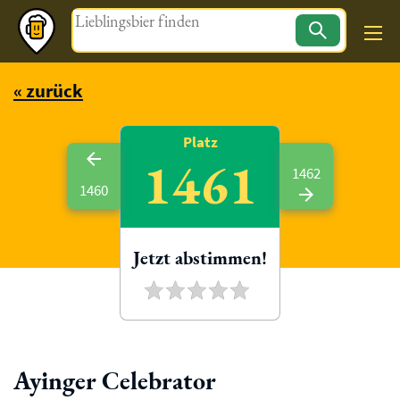
Magazin
« zurück
Platz
1461
1462
1460
Jetzt abstimmen!
Ayinger Celebrator