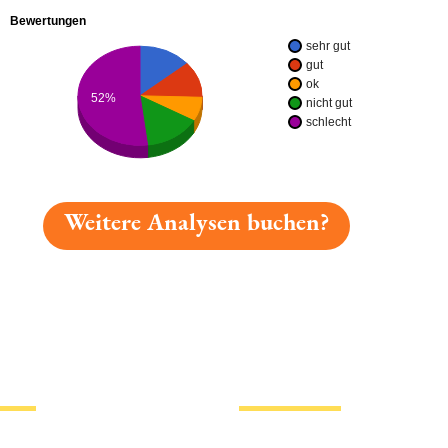
Bewertungen
sehr gut
gut
ok
52%
nicht gut
schlecht
Weitere Analysen buchen?
gelesen: Bärenbräu Erntebier Platz 4493 » Test 2026 | 
tionen
Hotlinks
Bier