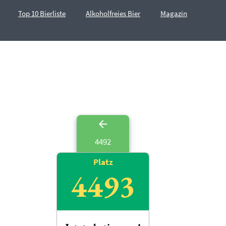
Top 10 Bierliste
Alkoholfreies Bier
Magazin
4492
Platz
4493