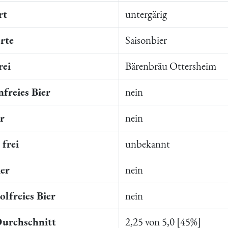
rt
untergärig
rte
Saisonbier
rei
Bärenbräu Ottersheim
freies Bier
nein
er
nein
frei
unbekannt
ier
nein
lfreies Bier
nein
Durchschnitt
2,25 von 5,0 [45%]