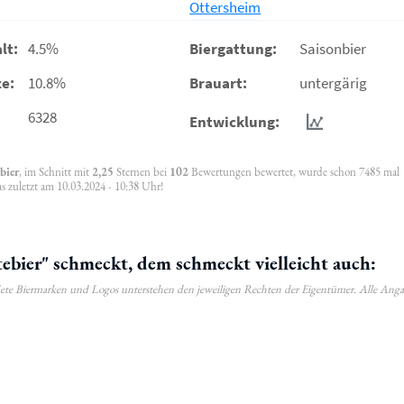
Ottersheim
lt:
4.5%
Biergattung:
Saisonbier
e:
10.8%
Brauart:
untergärig
6328
Entwicklung:
bier
, im Schnitt mit
2,25
Sternen bei
102
Bewertungen bewertet, wurde schon 7485 mal
s zuletzt am 10.03.2024 - 10:38 Uhr!
bier" schmeckt, dem schmeckt vielleicht auch:
ldete Biermarken und Logos unterstehen den jeweiligen Rechten der Eigentümer. Alle Ang