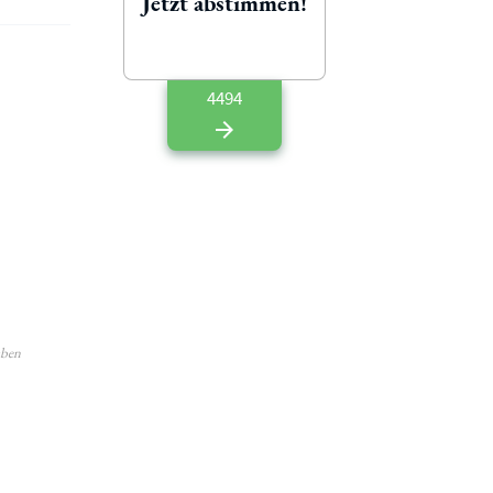
Jetzt abstimmen!
4494
aben