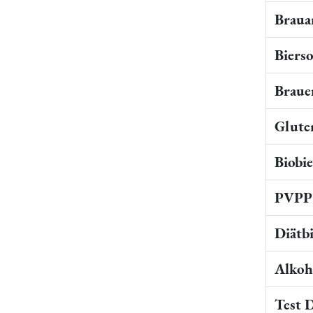
Braua
Bierso
Braue
Gluten
Biobi
PVPP 
Diätb
Alkoho
Test 