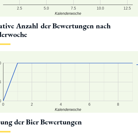
2.5
5.0
7.5
10.0
12.5
Kalenderwoche
tive Anzahl der Bewertungen nach
derwoche
0
5
0
0
2
4
6
8
Kalenderwoche
lung der Bier Bewertungen