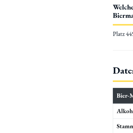
Welche
Bierma
Platz 4
Date
Bier-
Alkoho
Stamm