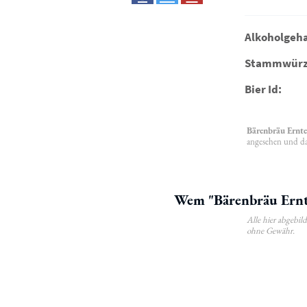
Alkoholgeha
Stammwürz
Bier Id:
Bärenbräu Ernte
angesehen und da
Wem "Bärenbräu Ernte
Alle hier abgebi
ohne Gewähr.