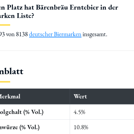
n Platz hat Bärenbräu Erntebier in der
rken Liste?
493 von 8138
deutscher Biermarken
insgesamt.
nblatt
Merkmal
Wert
lgehalt (% Vol.)
4.5%
würze (% Vol.)
10.8%