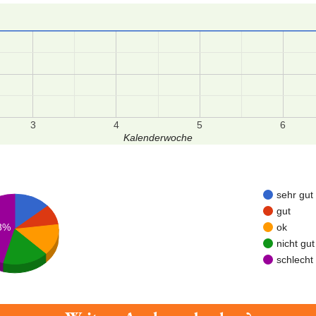
3
4
5
6
Kalenderwoche
sehr gut
gut
ok
8%
nicht gut
schlecht