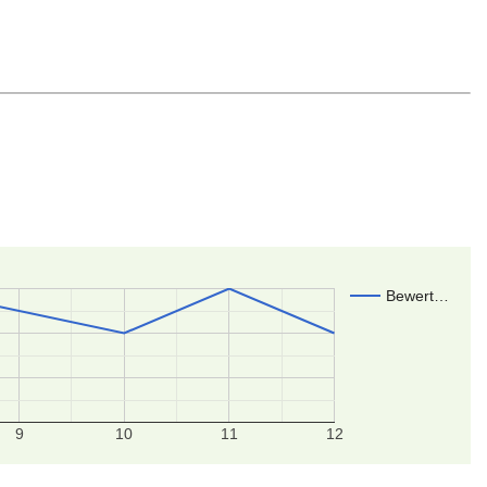
Bewert…
9
10
11
12