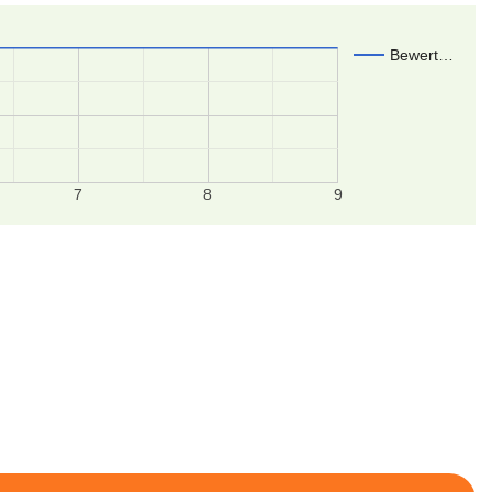
Bewert…
7
8
9