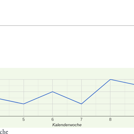
5
6
7
8
Kalenderwoche
oche