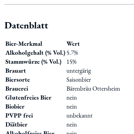
Datenblatt
Bier-Merkmal
Wert
Alkoholgehalt (% Vol.)
5.7%
Stammwürze (% Vol.)
15%
Brauart
untergärig
Biersorte
Saisonbier
Brauerei
Bärenbräu Ottersheim
Glutenfreies Bier
nein
Biobier
nein
PVPP frei
unbekannt
Diätbier
nein
Alkoholfreies Bier
nein