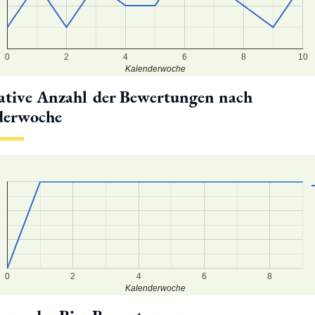
0
2
4
6
8
10
Kalenderwoche
tive Anzahl der Bewertungen nach
derwoche
3
2
1
0
0
2
4
6
8
Kalenderwoche