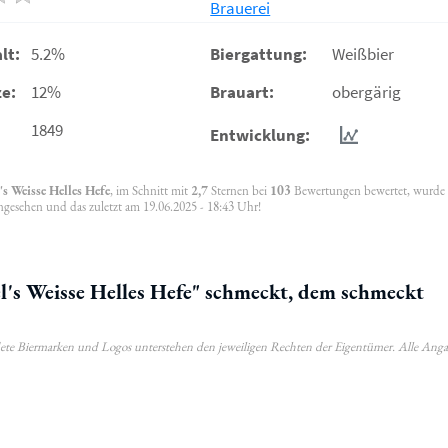
Brauerei
lt:
5.2%
Biergattung:
Weißbier
e:
12%
Brauart:
obergärig
1849
Entwicklung:
's Weisse Helles Hefe
, im Schnitt mit
2,7
Sternen bei
103
Bewertungen bewertet, wurde
ngesehen und das zuletzt am 19.06.2025 - 18:43 Uhr!
l's Weisse Helles Hefe" schmeckt, dem schmeckt
ldete Biermarken und Logos unterstehen den jeweiligen Rechten der Eigentümer. Alle Ang