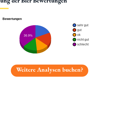
lung der Bier Bewertungen
Bewertungen
sehr gut
gut
ok
36.9%
nicht gut
schlecht
Weitere Analysen buchen?
gelesen: Baisinger Teufel's Weisse Helles Hefe Platz 4309
tionen
Hotlinks