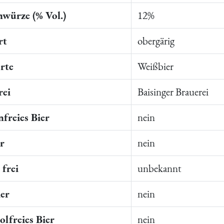
würze (% Vol.)
12%
rt
obergärig
rte
Weißbier
rei
Baisinger Brauerei
freies Bier
nein
er
nein
frei
unbekannt
ier
nein
lfreies Bier
nein