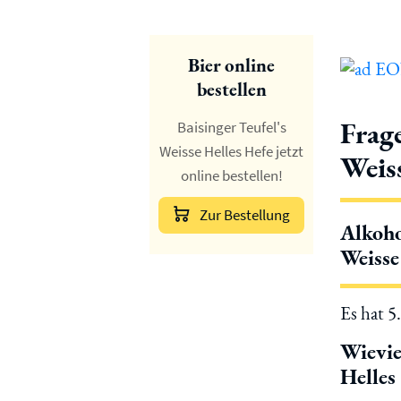
Bier online
bestellen
Frag
Baisinger Teufel's
Weisse Helles Hefe jetzt
Weis
online bestellen!
Zur Bestellung
Alkoho
Weisse
Es hat 5
Wievie
Helles