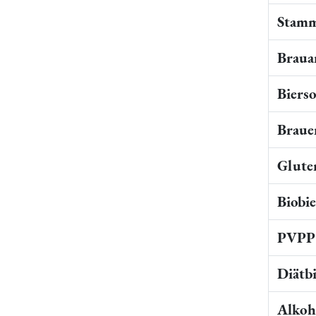
Stamm
Braua
Bierso
Braue
Gluten
Biobi
PVPP 
Diätb
Alkoho