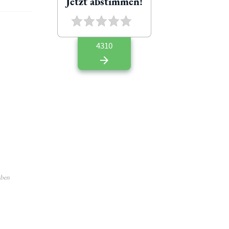
Jetzt abstimmen!
4310
aben