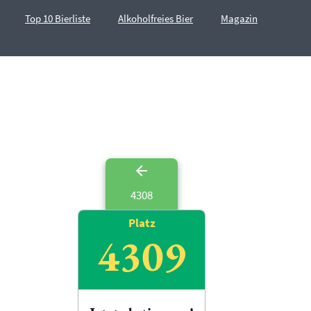
Top 10 Bierliste
Alkoholfreies Bier
Magazin
4308
Platz
4309