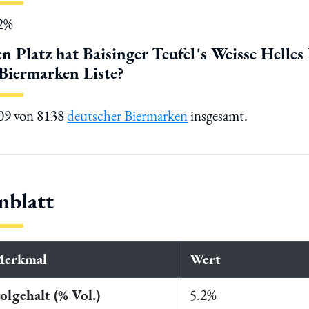
12%
n Platz hat Baisinger Teufel's Weisse Helles
 Biermarken Liste?
309 von 8138
deutscher Biermarken
insgesamt.
nblatt
Merkmal
Wert
lgehalt (% Vol.)
5.2%