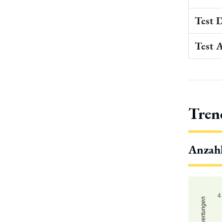
Test 
Test 
Tren
Anzah
4