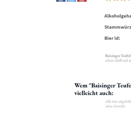
Alkoholgeha
Stammwürz
Bier Id:
Baisinger Teufel
schon 6268 mal a
Wem "Baisinger Teufe
vielleicht auch:
Alle hier abgebi
ohne Gewähr.