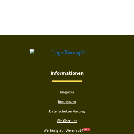
Du hast gelesen: Berghof Waldbräu Märzen Platz 7586 » Test
Informationen
Magazin
Impressum
Datenschutzerklärung
Wir über uns
Werbung auf Biermap24
N E U