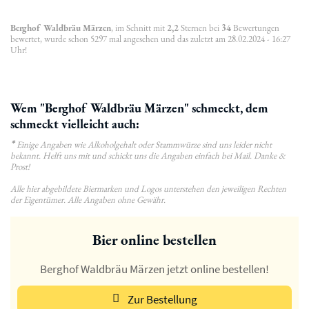
Berghof Waldbräu Märzen
, im Schnitt mit
2,2
Sternen bei
34
Bewertungen
bewertet, wurde schon 5297 mal angesehen und das zuletzt am 28.02.2024 - 16:27
Uhr!
Wem "Berghof Waldbräu Märzen" schmeckt, dem
schmeckt vielleicht auch:
*
Einige Angaben wie Alkoholgehalt oder Stammwürze sind uns leider nicht
bekannt. Helft uns mit und schickt uns die Angaben einfach bei Mail. Danke &
Prost!
Alle hier abgebildete Biermarken und Logos unterstehen den jeweiligen Rechten
der Eigentümer. Alle Angaben ohne Gewähr.
Bier online bestellen
Berghof Waldbräu Märzen jetzt online bestellen!
Zur Bestellung