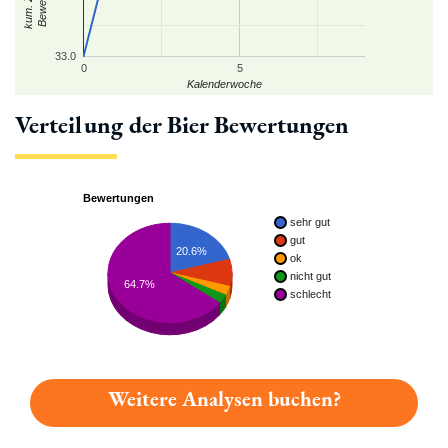
33.0
0
5
Kalenderwoche
Verteilung der Bier Bewertungen
Bewertungen
sehr gut
gut
20.6%
ok
nicht gut
64.7%
schlecht
Weitere Analysen buchen?