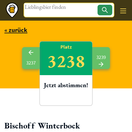
Magazin
« zurück
Platz
3238
3239
3237
Jetzt abstimmen!
Bischoff Winterbock