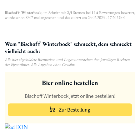
Bischoff Winterbock
, im Schnitt mit
2,5
Sternen bei
114
Bewertungen bewertet,
wurde schon 8307 mal angesehen und das zuletzt am 23.02.2023 - 17:20 Uhr!
Wem "Bischoff Winterbock" schmeckt, dem schmeckt
vielleicht auch:
Alle hier abgebildete Biermarken und Logos unterstehen den jeweiligen Rechten
der Eigentümer. Alle Angaben ohne Gewähr.
Bier online bestellen
Bischoff Winterbock jetzt online bestellen!
Zur Bestellung