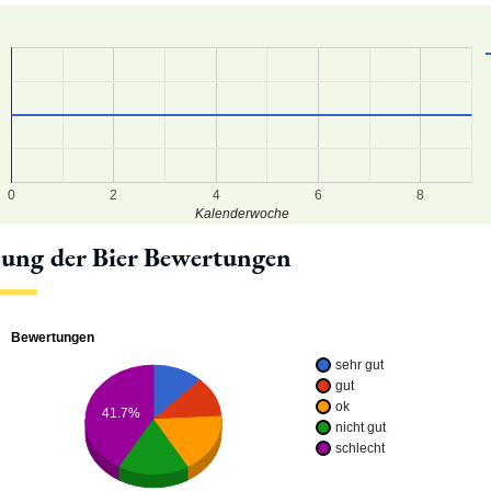
9
8
7
0
2
4
6
8
Kalenderwoche
lung der Bier Bewertungen
Bewertungen
sehr gut
gut
ok
41.7%
nicht gut
schlecht