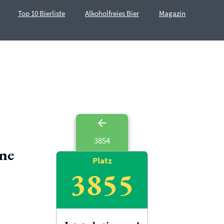
Top 10 Bierliste
Alkoholfreies Bier
Magazin
3854
ne
Platz
3855