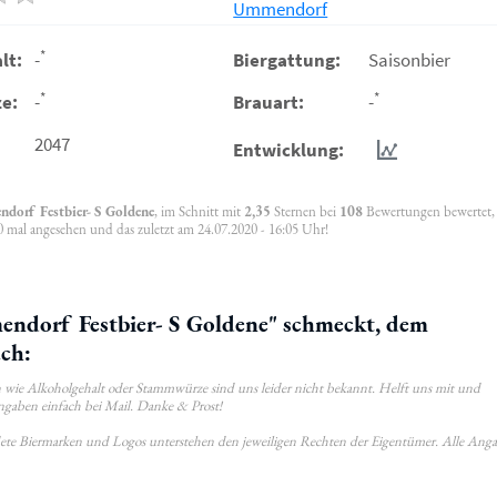
Ummendorf
*
lt:
-
Biergattung:
Saisonbier
*
*
e:
-
Brauart:
-
2047
Entwicklung:
dorf Festbier- S Goldene
, im Schnitt mit
2,35
Sternen bei
108
Bewertungen bewertet,
 mal angesehen und das zuletzt am 24.07.2020 - 16:05 Uhr!
dorf Festbier- S Goldene" schmeckt, dem
uch:
wie Alkoholgehalt oder Stammwürze sind uns leider nicht bekannt. Helft uns mit und
ngaben einfach bei Mail. Danke & Prost!
ldete Biermarken und Logos unterstehen den jeweiligen Rechten der Eigentümer. Alle Ang