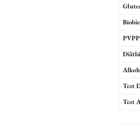
Gluten
Biobi
PVPP 
Diätb
Alkoho
Test 
Test 