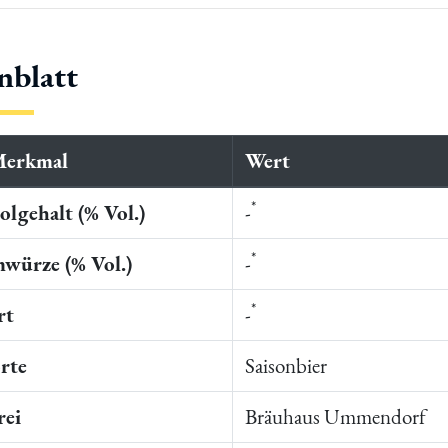
nblatt
Merkmal
Wert
*
lgehalt (% Vol.)
-
*
würze (% Vol.)
-
*
rt
-
rte
Saisonbier
rei
Bräuhaus Ummendorf