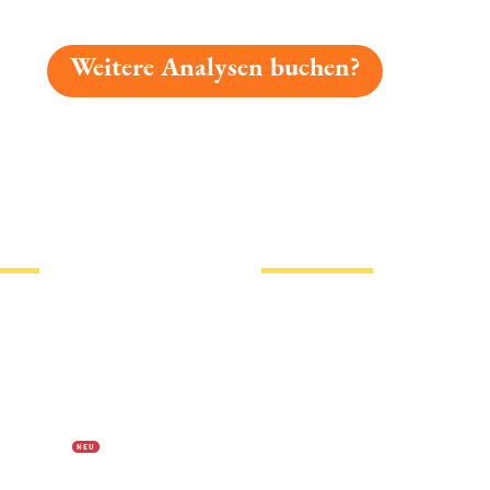
Weitere Analysen buchen?
gelesen: Bräuhaus Ummendorf Festbier- S Goldene » Pl
tionen
Hotlinks
Bier
Biersorten
erklärung
Biermarken
s
Stadion Bier
f Biermap24
PVPP freies Bier
N E U
Bierhistorisches