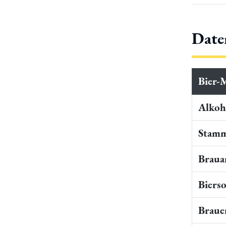
Date
Bier-
Alkoho
Stamm
Braua
Bierso
Braue