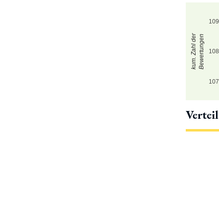
10
kum. Zahl der
Bewertungen
10
10
Vertei