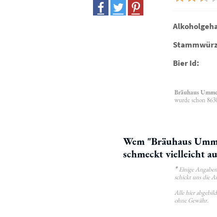
Alkoholgeha
Stammwürz
Bier Id:
Bräuhaus Ummen
wurde schon 8630
Wem "Bräuhaus Ummen
schmeckt vielleicht a
*
Einige Angaben 
schickt uns die A
Alle hier abgebi
ohne Gewähr.