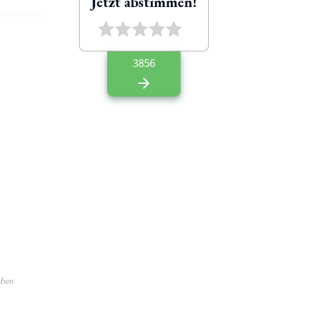
Jetzt abstimmen!
3856
aben