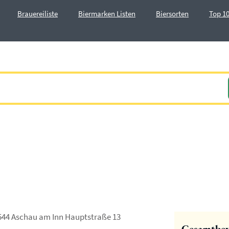
Brauereiliste
Biermarken Listen
Biersorten
Top 10
544 Aschau am Inn Hauptstraße 13
Gesamtbe