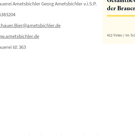
uerei Ametsbichler Georg Ametsbichler v.i.S.P.
der Brauer
6383204
chauer.Bier@ametsbichler.de
412 Votes / im Sc
w.ametsbichler.de
uerei Id: 363