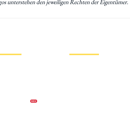
ormationen
Hotlinks
zin
Bier
essum
Biersorten
nschutzerklärung
Biermarken
ber uns
Stadion Bier
ung auf Biermap24
PVPP freies Bier
N E U
Bierhistorisches
Wo trinkt man welches Bier?