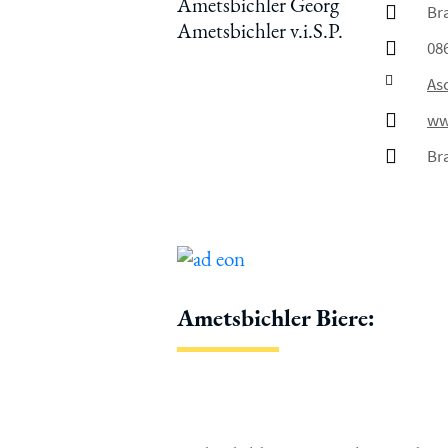
Bra
08
As
ww
Bra
Ametsbichler Biere: