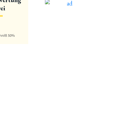
ei
hnitt 50%