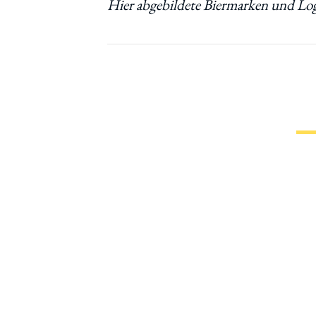
Inf
Maga
Impr
Date
Wir ü
Werb