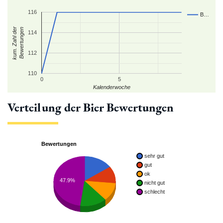
116
B…
kum. Zahl der
Bewertungen
114
112
110
0
5
Kalenderwoche
Verteilung der Bier Bewertungen
Bewertungen
sehr gut
gut
ok
47.9%
nicht gut
schlecht