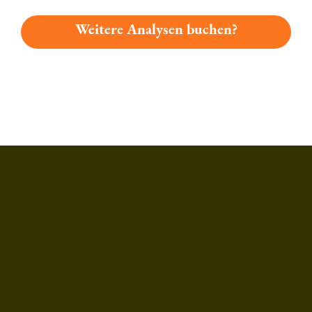
Weitere Analysen buchen?
Du hast gelesen: Brauerei Dinkel Lagerbier Platz 2940 » Test 