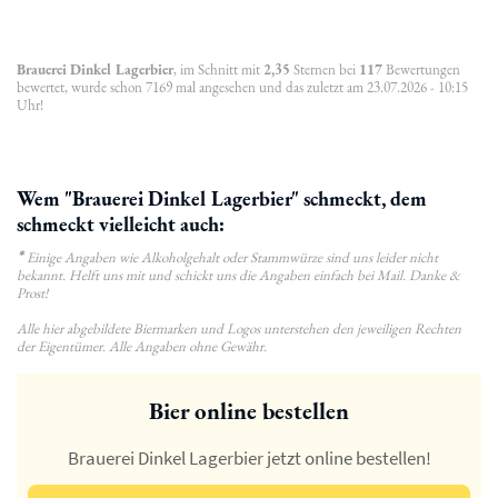
Brauerei Dinkel Lagerbier
, im Schnitt mit
2,35
Sternen bei
117
Bewertungen
bewertet, wurde schon 7169 mal angesehen und das zuletzt am 23.07.2026 - 10:15
Uhr!
Wem "Brauerei Dinkel Lagerbier" schmeckt, dem
schmeckt vielleicht auch:
*
Einige Angaben wie Alkoholgehalt oder Stammwürze sind uns leider nicht
bekannt. Helft uns mit und schickt uns die Angaben einfach bei Mail. Danke &
Prost!
Alle hier abgebildete Biermarken und Logos unterstehen den jeweiligen Rechten
der Eigentümer. Alle Angaben ohne Gewähr.
Bier online bestellen
Brauerei Dinkel Lagerbier jetzt online bestellen!