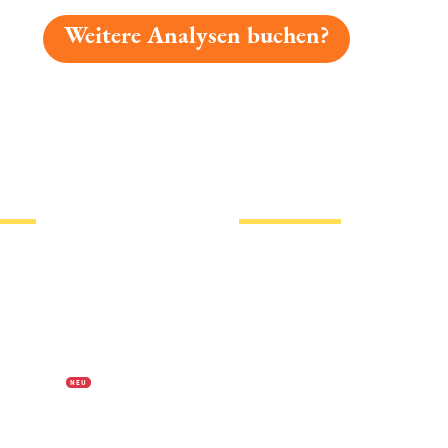
Weitere Analysen buchen?
gelesen: Brauerei Egolf Weizen Platz 2864 » Test 2026 |
tionen
Hotlinks
Bier
Biersorten
erklärung
Biermarken
s
Stadion Bier
f Biermap24
PVPP freies Bier
N E U
Bierhistorisches