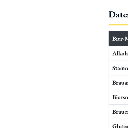
Date
Bier-
Alkoho
Stamm
Braua
Bierso
Braue
Gluten