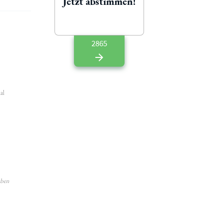
Jetzt abstimmen!
2865
al
aben