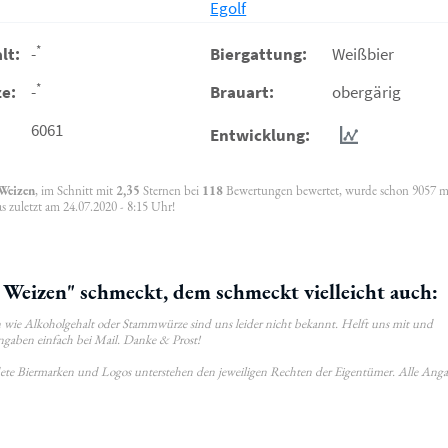
Egolf
*
lt:
-
Biergattung:
Weißbier
*
e:
-
Brauart:
obergärig
6061
Entwicklung:
 Weizen
, im Schnitt mit
2,35
Sternen bei
118
Bewertungen bewertet, wurde schon 9057 m
 zuletzt am 24.07.2020 - 8:15 Uhr!
Weizen" schmeckt, dem schmeckt vielleicht auch:
wie Alkoholgehalt oder Stammwürze sind uns leider nicht bekannt. Helft uns mit und
ngaben einfach bei Mail. Danke & Prost!
ldete Biermarken und Logos unterstehen den jeweiligen Rechten der Eigentümer. Alle Ang