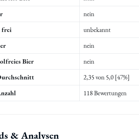
er
nein
frei
unbekannt
ier
nein
lfreies Bier
nein
Durchschnitt
2,35 von 5,0 [47%]
Anzahl
118 Bewertungen
ds & Analysen