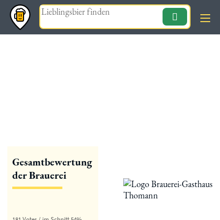
Magazin
« zurück
Brauerei-Gasthaus
Thomann
Gesamtbewertung
der Brauerei
181 Votes / im Schnitt 54%