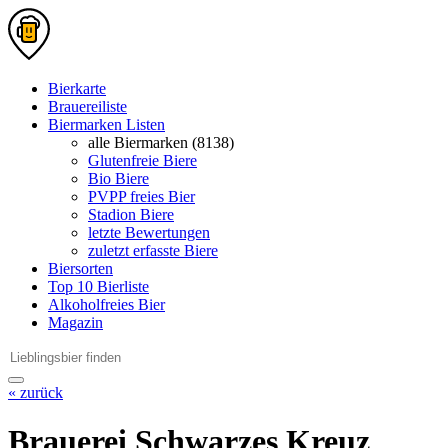
Bierkarte
Brauereiliste
Biermarken Listen
alle Biermarken (8138)
Glutenfreie Biere
Bio Biere
PVPP freies Bier
Stadion Biere
letzte Bewertungen
zuletzt erfasste Biere
Biersorten
Top 10 Bierliste
Alkoholfreies Bier
Magazin
« zurück
Brauerei Schwarzes Kreuz