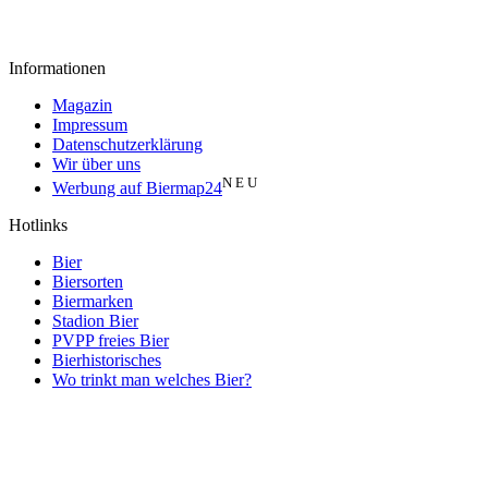
Informationen
Magazin
Impressum
Datenschutzerklärung
Wir über uns
N E U
Werbung auf Biermap24
Hotlinks
Bier
Biersorten
Biermarken
Stadion Bier
PVPP freies Bier
Bierhistorisches
Wo trinkt man welches Bier?