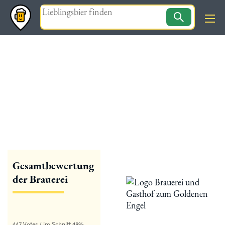
Magazin
« zurück
Engelbrauerei Waldstetten
Gesamtbewertung
der Brauerei
447 Votes / im Schnitt 48%