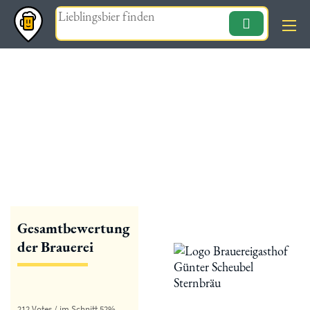
Magazin
« zurück
Brauereigasthof Günter
Scheubel Sternbräu
Gesamtbewertung
der Brauerei
212 Votes / im Schnitt 52%