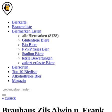
Bierkarte
Brauereiliste
Biermarken Listen
alle Biermarken (8138)
Glutenfreie Biere
Bio Biere
PVPP freies Bier
Stadion Biere
letzte Bewertungen
zuletzt erfasste Biere
Biersorten
Top 10 Bierliste
Alkoholfreies Bier
Magazin
« zurück
Brauhaus Zils Alwin u. Frank