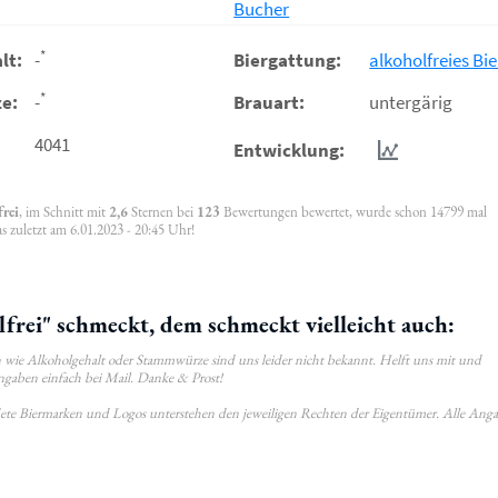
Bucher
*
lt:
-
Biergattung:
alkoholfreies Bie
*
e:
-
Brauart:
untergärig
4041
Entwicklung:
rei
, im Schnitt mit
2,6
Sternen bei
123
Bewertungen bewertet, wurde schon 14799 mal
 zuletzt am 6.01.2023 - 20:45 Uhr!
rei" schmeckt, dem schmeckt vielleicht auch:
wie Alkoholgehalt oder Stammwürze sind uns leider nicht bekannt. Helft uns mit und
ngaben einfach bei Mail. Danke & Prost!
ldete Biermarken und Logos unterstehen den jeweiligen Rechten der Eigentümer. Alle Ang