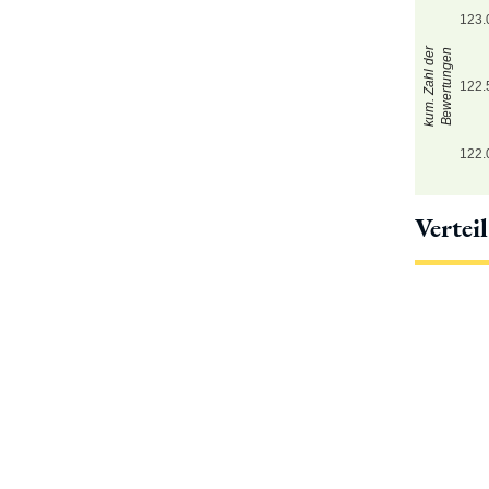
123.
kum. Zahl der
Bewertungen
122.
122.
Vertei