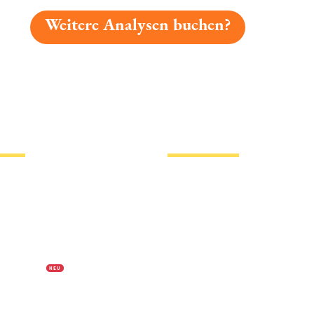
Weitere Analysen buchen?
gelesen: Bucher Alkoholfrei Platz 2455 » Test 2026 | B
tionen
Hotlinks
Bier
Biersorten
erklärung
Biermarken
s
Stadion Bier
f Biermap24
PVPP freies Bier
N E U
Bierhistorisches