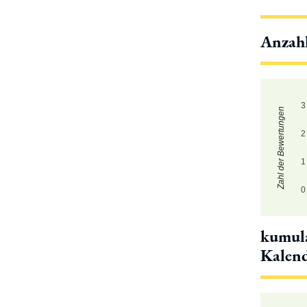
Anzah
3
Zahl der Bewertungen
2
1
0
kumula
Kalen