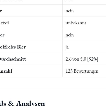
er
nein
frei
unbekannt
ier
nein
lfreies Bier
ja
Durchschnitt
2,6 von 5,0 [52%]
Anzahl
123 Bewertungen
ds & Analysen