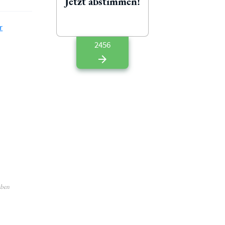
Jetzt abstimmen!
r
2456
aben