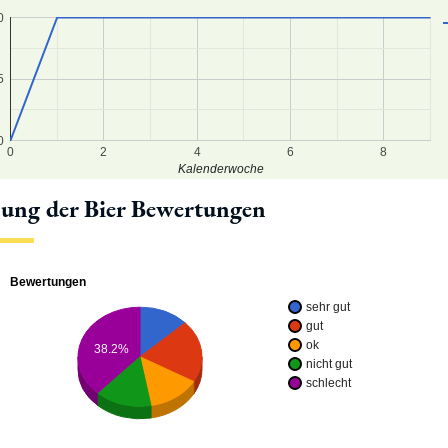
0
5
0
0
2
4
6
8
Kalenderwoche
lung der Bier Bewertungen
Bewertungen
sehr gut
gut
ok
38.2%
nicht gut
schlecht