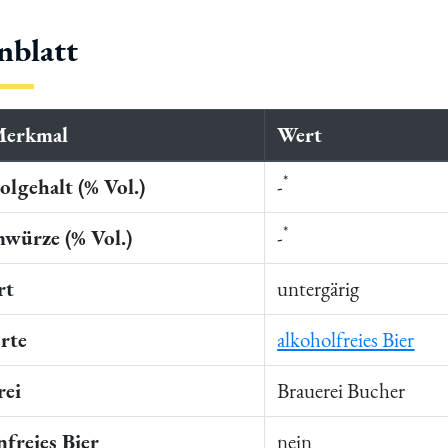
nblatt
Merkmal
Wert
*
lgehalt (% Vol.)
-
*
würze (% Vol.)
-
rt
untergärig
rte
alkoholfreies Bier
rei
Brauerei Bucher
freies Bier
nein