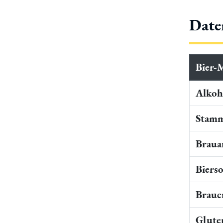
Date
Bier-
Alkoho
Stamm
Braua
Bierso
Braue
Gluten