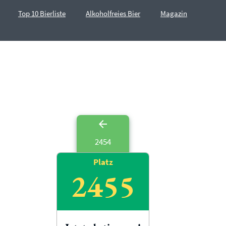
Top 10 Bierliste
Alkoholfreies Bier
Magazin
2454
Platz
2455