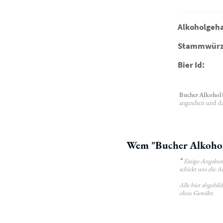
Alkoholgeha
Stammwürz
Bier Id:
Bucher Alkoholf
angesehen und das
Wem "Bucher Alkoholf
*
Einige Angaben 
schickt uns die A
Alle hier abgebi
ohne Gewähr.