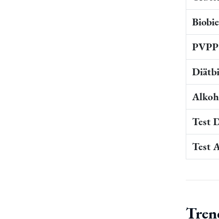
Biobi
PVPP 
Diätb
Alkoho
Test 
Test 
Tren