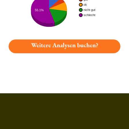
ok
nicht gut
55.1%
schlecht
Weitere Analysen buchen?
Du hast gelesen: Camba Pale Ale Platz 6890 » Test 2026 | Bi