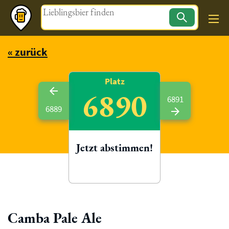
Magazin
« zurück
Platz
6890
6891
6889
Jetzt abstimmen!
Camba Pale Ale