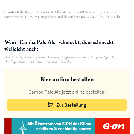
Camba Pale Ale
, im Schnitt mit
2,05
Sternen bei
69
Bewertungen bewertet,
wurde schon 12197 mal angesehen und das zuletzt am 22.04.2022 - 20:26 Uhr!
Wem "Camba Pale Ale" schmeckt, dem schmeckt
vielleicht auch:
Alle hier abgebildete Biermarken und Logos unterstehen den jeweiligen Rechten
der Eigentümer. Alle Angaben ohne Gewähr.
Bier online bestellen
Camba Pale Ale jetzt online bestellen!
Zur Bestellung