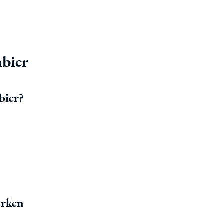
bier
bier?
arken