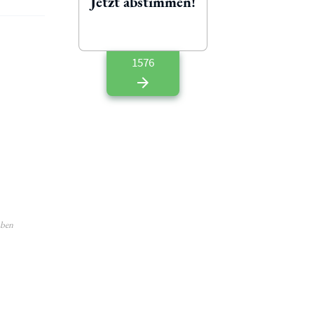
Jetzt abstimmen!
1576
aben