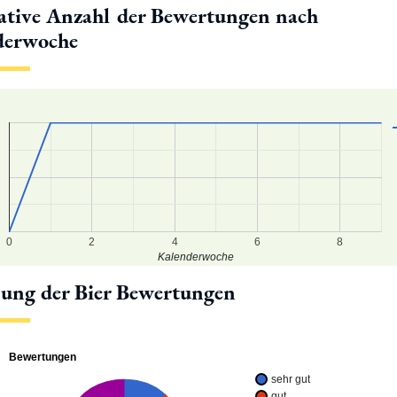
tive Anzahl der Bewertungen nach
derwoche
8
7
6
0
2
4
6
8
Kalenderwoche
lung der Bier Bewertungen
Bewertungen
sehr gut
gut