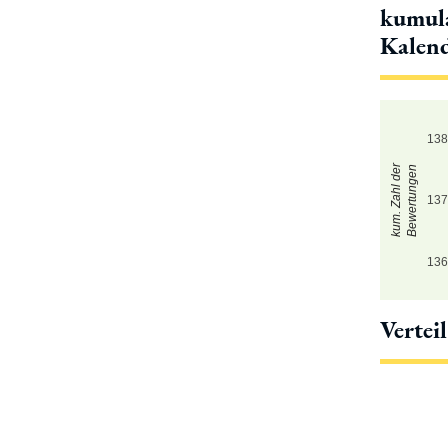
kumula
Kalen
13
kum. Zahl der
Bewertungen
13
13
Vertei