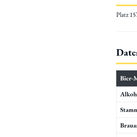
Platz 1
Date
Bier-
Alkoho
Stamm
Braua