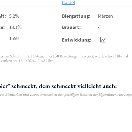
Castel
lt:
5.2%
Biergattung:
Märzen
*
e:
13.1%
Brauart:
-
1559
Entwicklung:
ier
, im Schnitt mit
2,55
Sternen bei
138
Bewertungen bewertet, wurde schon 9184 mal
s zuletzt am 12.10.2024 - 21:49 Uhr!
er" schmeckt, dem schmeckt vielleicht auch:
ldete Biermarken und Logos unterstehen den jeweiligen Rechten der Eigentümer. Alle Ang