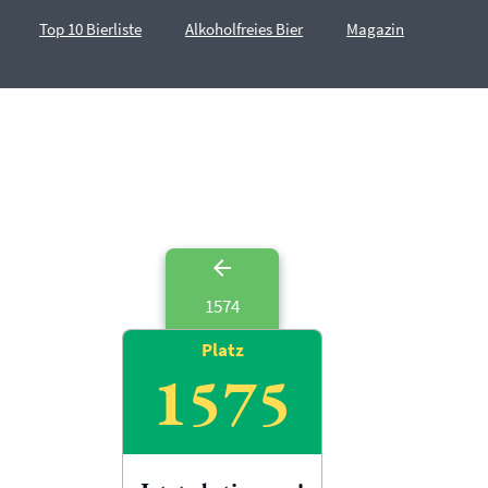
Top 10 Bierliste
Alkoholfreies Bier
Magazin
1574
Platz
1575