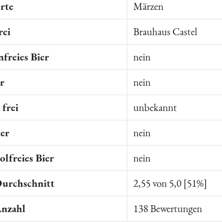
rte
Märzen
rei
Brauhaus Castel
freies Bier
nein
er
nein
frei
unbekannt
ier
nein
lfreies Bier
nein
Durchschnitt
2,55 von 5,0 [51%]
Anzahl
138 Bewertungen