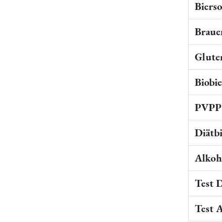
Bierso
Braue
Gluten
Biobi
PVPP 
Diätb
Alkoho
Test 
Test 