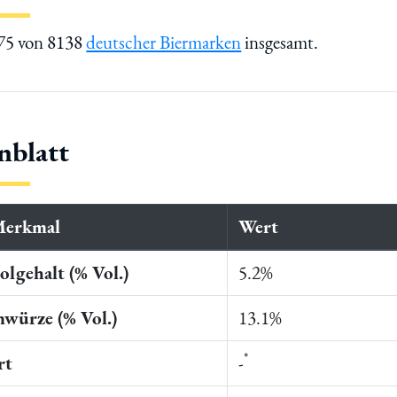
575 von 8138
deutscher Biermarken
insgesamt.
nblatt
Merkmal
Wert
lgehalt (% Vol.)
5.2%
würze (% Vol.)
13.1%
*
rt
-