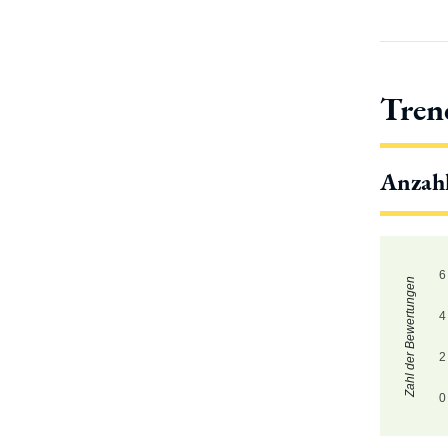
Tren
Anzah
6
Zahl der Bewertungen
4
2
0