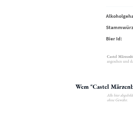
Alkoholgeha
Stammwürz
Bier Id:
Castel Märzenb
angesehen und da
Wem "Castel Märzenbi
Alle hier abgebi
ohne Gewähr.