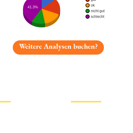
ok
41.3%
nicht gut
schlecht
Weitere Analysen buchen?
gelesen: Castel Märzenbier Platz 1575 » Test 2026 | Bi
tionen
Hotlinks
Bier
Biersorten
erklärung
Biermarken