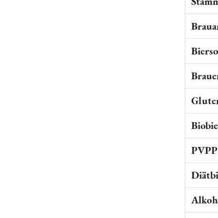
Stamm
Braua
Bierso
Braue
Gluten
Biobi
PVPP 
Diätb
Alkoho