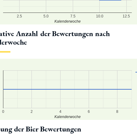
2.5
5.0
7.5
10.0
12.5
Kalenderwoche
tive Anzahl der Bewertungen nach
derwoche
4
3
2
0
2
4
6
8
Kalenderwoche
lung der Bier Bewertungen