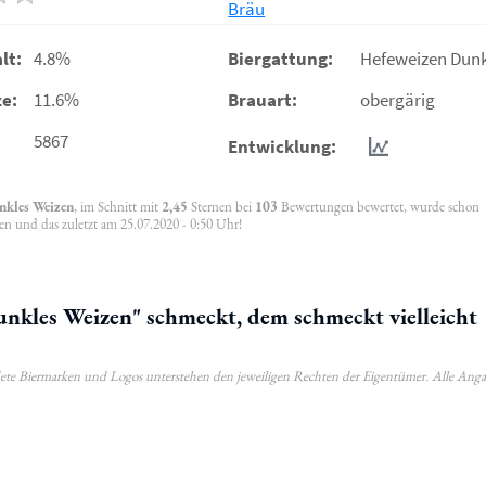
Bräu
lt:
4.8%
Biergattung:
Hefeweizen Dunk
e:
11.6%
Brauart:
obergärig
5867
Entwicklung:
nkles Weizen
, im Schnitt mit
2,45
Sternen bei
103
Bewertungen bewertet, wurde schon
en und das zuletzt am 25.07.2020 - 0:50 Uhr!
kles Weizen" schmeckt, dem schmeckt vielleicht
ldete Biermarken und Logos unterstehen den jeweiligen Rechten der Eigentümer. Alle Ang