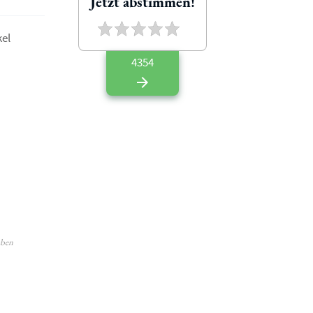
Jetzt abstimmen!
el
4354
aben