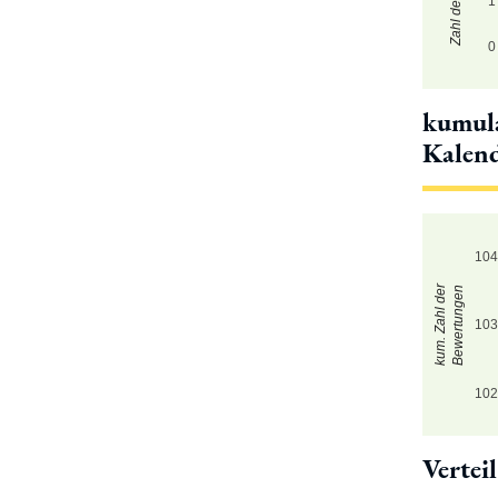
1
0
kumula
Kalen
10
kum. Zahl der
Bewertungen
10
10
Vertei