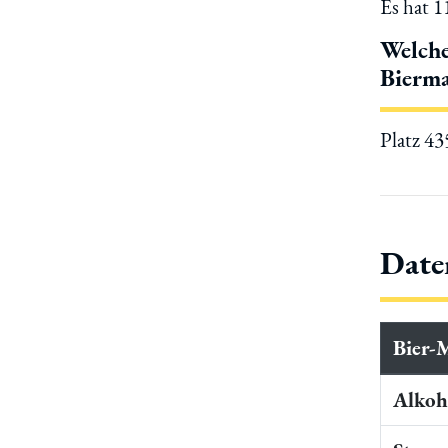
Es hat 
Welche
Bierma
Platz 4
Date
Bier-
Alkoho