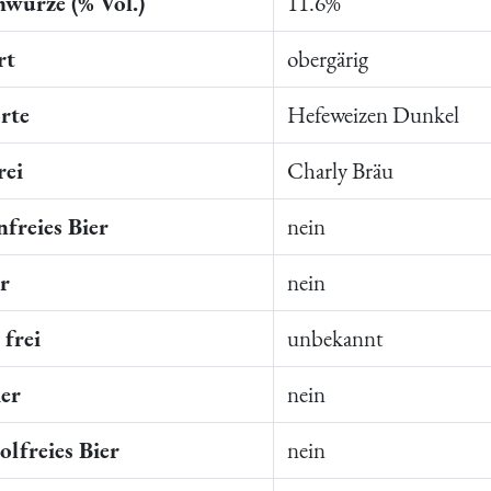
würze (% Vol.)
11.6%
rt
obergärig
rte
Hefeweizen Dunkel
rei
Charly Bräu
freies Bier
nein
er
nein
frei
unbekannt
ier
nein
lfreies Bier
nein