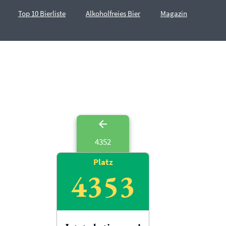
Top 10 Bierliste
Alkoholfreies Bier
Magazin
4352
Platz
4353