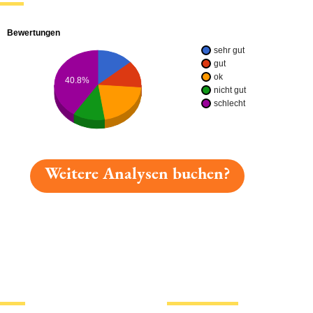
Bewertungen
sehr gut
gut
ok
40.8%
nicht gut
schlecht
Weitere Analysen buchen?
gelesen: Charly Bräu Dunkles Weizen Platz 4353 » Test 
tionen
Hotlinks