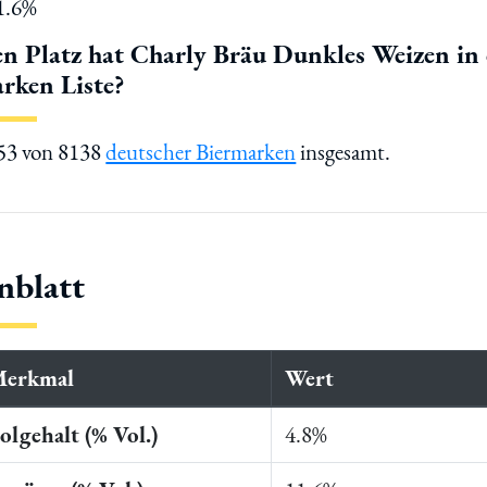
11.6%
n Platz hat Charly Bräu Dunkles Weizen in 
rken Liste?
353 von 8138
deutscher Biermarken
insgesamt.
nblatt
Merkmal
Wert
lgehalt (% Vol.)
4.8%