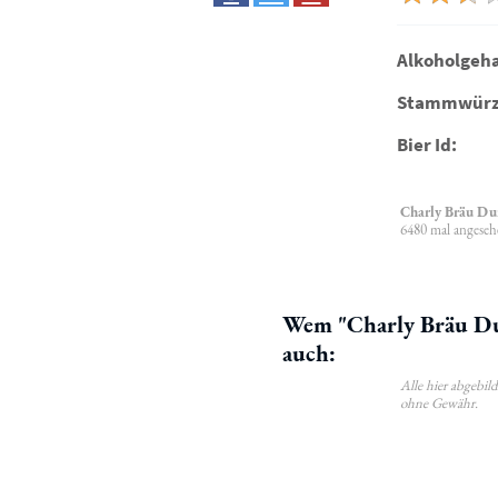
Alkoholgeha
Stammwürz
Bier Id:
Charly Bräu Du
6480 mal angeseh
Wem "Charly Bräu Dun
auch:
Alle hier abgebi
ohne Gewähr.