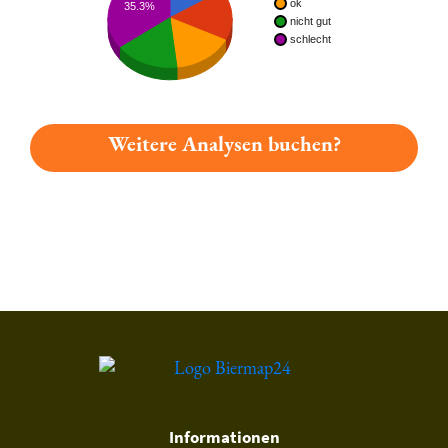
ok
35.3%
nicht gut
schlecht
Weitere Analysen buchen?
Du hast gelesen: Christophbräu Murgs Platz 1523 » Test 2026
Informationen