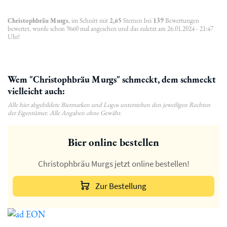
Christophbräu Murgs
, im Schnitt mit
2,65
Sternen bei
139
Bewertungen
bewertet, wurde schon 9660 mal angesehen und das zuletzt am 26.01.2024 - 21:47
Uhr!
Wem "Christophbräu Murgs" schmeckt, dem schmeckt
vielleicht auch:
Alle hier abgebildete Biermarken und Logos unterstehen den jeweiligen Rechten
der Eigentümer. Alle Angaben ohne Gewähr.
Bier online bestellen
Christophbräu Murgs jetzt online bestellen!
Zur Bestellung