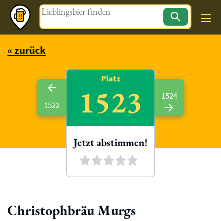
Magazin
« zurück
Platz
1523
1524
1522
Jetzt abstimmen!
Christophbräu Murgs