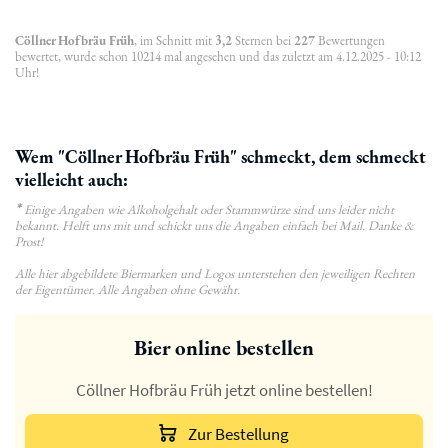
Cöllner Hofbräu Früh
, im Schnitt mit
3,2
Sternen bei
227
Bewertungen
bewertet, wurde schon 10214 mal angesehen und das zuletzt am 4.12.2025 - 10:12
Uhr!
Wem "Cöllner Hofbräu Früh" schmeckt, dem schmeckt
vielleicht auch:
*
Einige Angaben wie Alkoholgehalt oder Stammwürze sind uns leider nicht
bekannt. Helft uns mit und schickt uns die Angaben einfach bei Mail. Danke &
Prost!
Alle hier abgebildete Biermarken und Logos unterstehen den jeweiligen Rechten
der Eigentümer. Alle Angaben ohne Gewähr.
Bier online bestellen
Cöllner Hofbräu Früh jetzt online bestellen!
Zur Bestellung