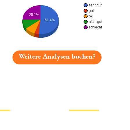
sehr gut
gut
25.1%
ok
51.4%
nicht gut
schlecht
Weitere Analysen buchen?
gelesen: Dachsbräu Festbier Platz 713 » Test 2026 | Bie
tionen
Hotlinks
Bier