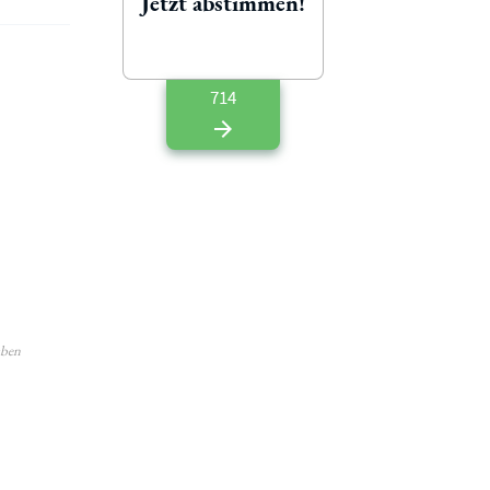
Jetzt abstimmen!
714
aben