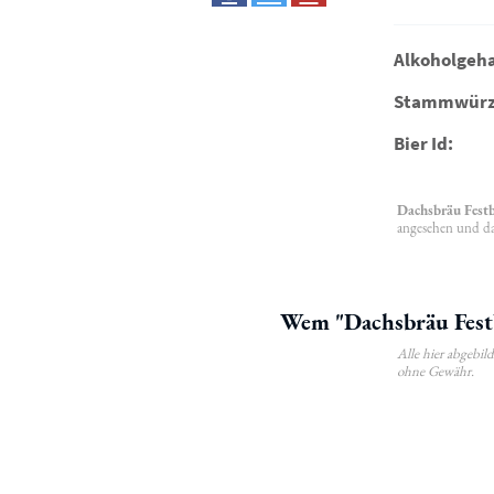
Alkoholgeha
Stammwürz
Bier Id:
Dachsbräu Festb
angesehen und das
Wem "Dachsbräu Festb
Alle hier abgebi
ohne Gewähr.