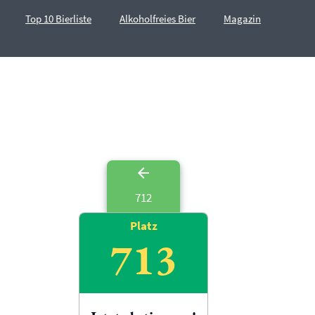
Top 10 Bierliste
Alkoholfreies Bier
Magazin
712
Platz
713