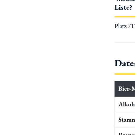
Liste?
Platz 7
Date
Bier-
Alkoho
Stamm
Braua