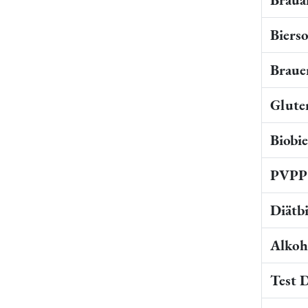
Bierso
Braue
Gluten
Biobi
PVPP 
Diätb
Alkoho
Test 