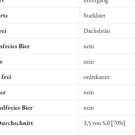
rte
Starkbier
rei
Dachsbräu
freies Bier
nein
er
nein
frei
unbekannt
ier
nein
lfreies Bier
nein
Durchschnitt
3,5 von 5,0 [70%]