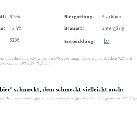
lt:
6.3%
Biergattung:
Starkbier
e:
13.5%
Brauart:
untergärig
5236
Entwicklung:
ier
, im Schnitt mit
3,5
Sternen bei
175
Bewertungen bewertet, wurde schon 9283 mal
 zuletzt am 7.09.2025 - 9:28 Uhr!
ier" schmeckt, dem schmeckt vielleicht auch:
ldete Biermarken und Logos unterstehen den jeweiligen Rechten der Eigentümer. Alle Ang