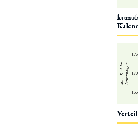
kumula
Kalen
17
kum. Zahl der
Bewertungen
17
16
Vertei