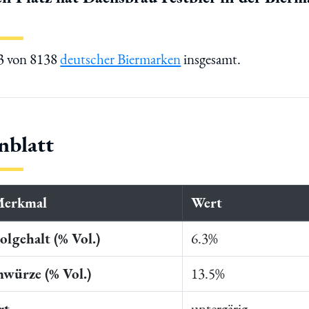
13 von 8138
deutscher Biermarken
insgesamt.
nblatt
Merkmal
Wert
lgehalt (% Vol.)
6.3%
würze (% Vol.)
13.5%
rt
untergärig