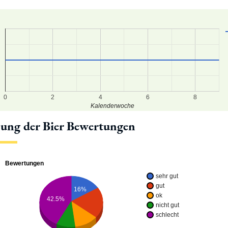
7
6
5
0
2
4
6
8
Kalenderwoche
lung der Bier Bewertungen
Bewertungen
sehr gut
gut
16%
ok
42.5%
nicht gut
schlecht