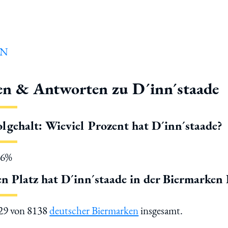
en & Antworten zu D´inn´staade
lgehalt: Wieviel Prozent hat D´inn´staade?
.6%
n Platz hat D´inn´staade in der Biermarken 
029 von 8138
deutscher Biermarken
insgesamt.