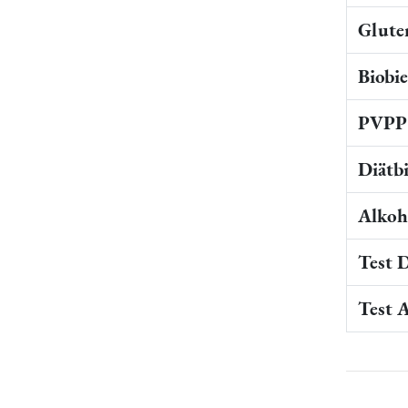
Gluten
Biobi
PVPP 
Diätb
Alkoho
Test 
Test 