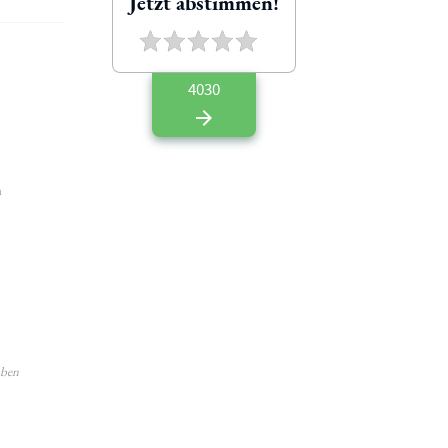
Jetzt abstimmen!
4030
n
aben