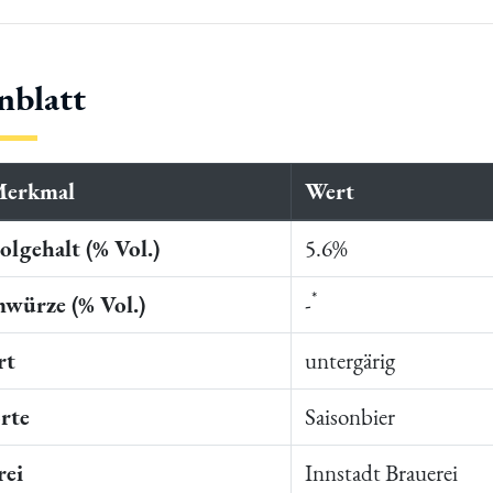
nblatt
Merkmal
Wert
lgehalt (% Vol.)
5.6%
*
würze (% Vol.)
-
rt
untergärig
rte
Saisonbier
rei
Innstadt Brauerei