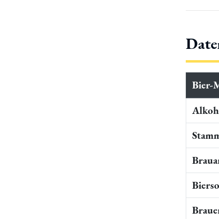
Date
Bier-
Alkoho
Stamm
Braua
Bierso
Braue