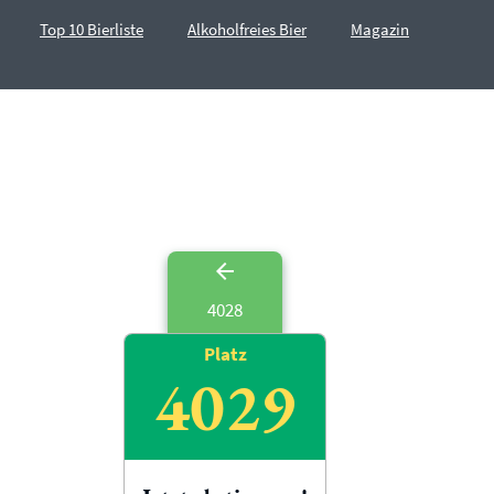
Top 10 Bierliste
Alkoholfreies Bier
Magazin
4028
Platz
4029