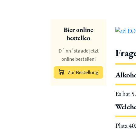
Bier online
bestellen
Frag
D´inn´staade jetzt
online bestellen!
Zur Bestellung
Alkoho
Es hat 5
Welche
Platz 4