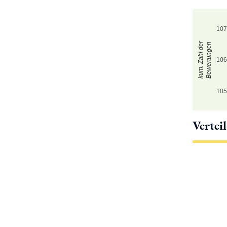
10
kum. Zahl der
Bewertungen
10
10
Vertei