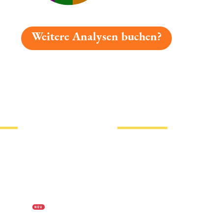
Weitere Analysen buchen?
gelesen: D´inn´staade Platz 4029 » Test 2026 | Biermap2
tionen
Hotlinks
Bier
Biersorten
erklärung
Biermarken
s
Stadion Bier
f Biermap24
PVPP freies Bier
N E U