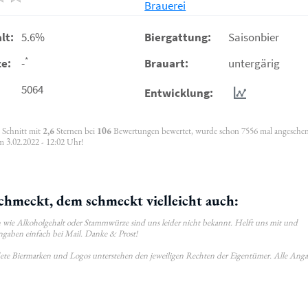
Brauerei
lt:
5.6%
Biergattung:
Saisonbier
*
e:
-
Brauart:
untergärig
5064
Entwicklung:
m Schnitt mit
2,6
Sternen bei
106
Bewertungen bewertet, wurde schon 7556 mal angesehe
m 3.02.2022 - 12:02 Uhr!
chmeckt, dem schmeckt vielleicht auch:
wie Alkoholgehalt oder Stammwürze sind uns leider nicht bekannt. Helft uns mit und
ngaben einfach bei Mail. Danke & Prost!
ldete Biermarken und Logos unterstehen den jeweiligen Rechten der Eigentümer. Alle Ang