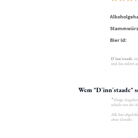
Alkoholgeha
Stammwürz
Bier Id:
D´inn´staade
, i
und das zuletzt a
Wem "D´inn´staade" s
*
Einige Angaben 
schickt uns die A
Alle hier abgebi
ohne Gewähr.