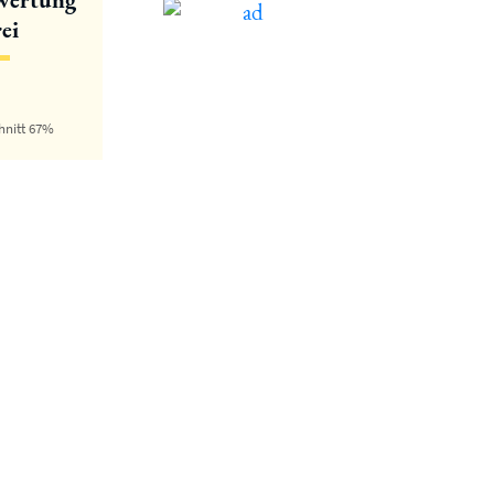
ei
hnitt 67%