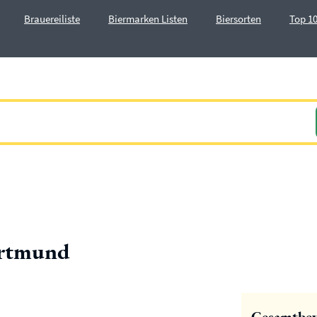
Brauereiliste
Biermarken Listen
Biersorten
Top 10
ortmund
Gesamtbe