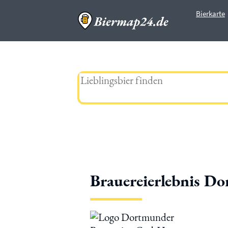
Bierkarte
Biermap24
Bier
Brauereierlebnis Dortmund
Brauereierlebnis D