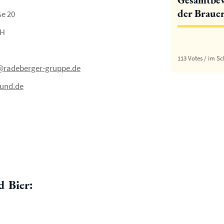
der Brauer
e 20
bH
113 Votes / im Sc
radeberger-gruppe.de
mund.de
d Bier: