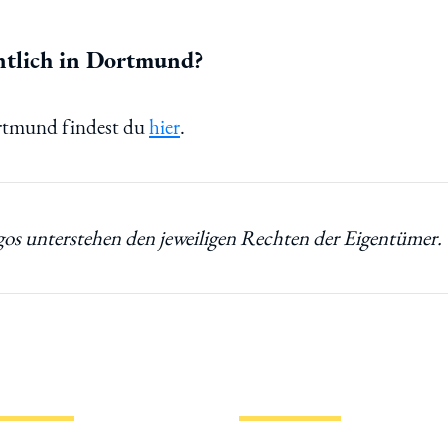
entlich in Dortmund?
ortmund findest du
hier
.
ormationen
Hotlinks