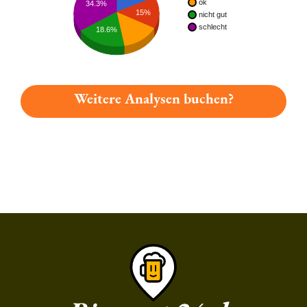
ok
34.3%
15%
nicht gut
schlecht
18.6%
Weitere Analysen buchen?
Du hast gelesen: Eisenacher Wartburg Pils Platz 1492 » Test 2