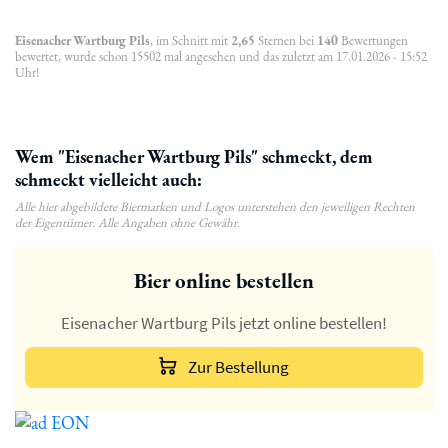
Eisenacher Wartburg Pils
, im Schnitt mit
2,65
Sternen bei
140
Bewertungen
bewertet, wurde schon 15502 mal angesehen und das zuletzt am 17.01.2026 - 15:52
Uhr!
Wem "Eisenacher Wartburg Pils" schmeckt, dem
schmeckt vielleicht auch:
Alle hier abgebildete Biermarken und Logos unterstehen den jeweiligen Rechten
der Eigentümer. Alle Angaben ohne Gewähr.
Bier online bestellen
Eisenacher Wartburg Pils jetzt online bestellen!
Zur Bestellung