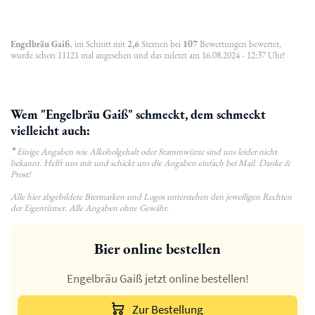
Engelbräu Gaiß
, im Schnitt mit
2,6
Sternen bei
107
Bewertungen bewertet,
wurde schon 11121 mal angesehen und das zuletzt am 16.08.2024 - 12:37 Uhr!
Wem "Engelbräu Gaiß" schmeckt, dem schmeckt
vielleicht auch:
*
Einige Angaben wie Alkoholgehalt oder Stammwürze sind uns leider nicht
bekannt. Helft uns mit und schickt uns die Angaben einfach bei Mail. Danke &
Prost!
Alle hier abgebildete Biermarken und Logos unterstehen den jeweiligen Rechten
der Eigentümer. Alle Angaben ohne Gewähr.
Bier online bestellen
Engelbräu Gaiß jetzt online bestellen!
Zur Bestellung