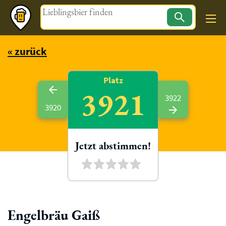
Magazin
« zurück
Platz
3921
3922
3920
Jetzt abstimmen!
Engelbräu Gaiß