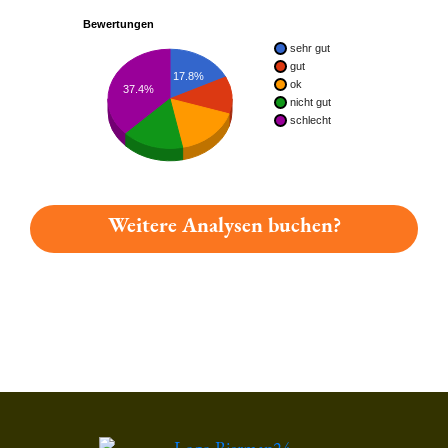
Bewertungen
sehr gut
gut
17.8%
ok
37.4%
nicht gut
schlecht
Weitere Analysen buchen?
Du hast gelesen: Engelbräu Gaiß Platz 3921 » Test 2026 | Bi