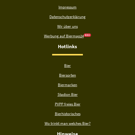
Impressum
Datenschutzerklärung
Wir über uns
Werbung auf Biermap24
N E U
Hotlinks
Bier
Biersorten
Biermarken
Stadion Bier
PVPP freies Bier
Bierhistorisches
Wo trinkt man welches Bier?
Hinweise