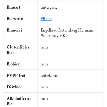
Brauart
untergärig
Biersorte
Pilsner
Brauerei
Engelbräu Rettenberg Hermann
Widenmayer KG
Glutenfreies
nein
Bier
Biobier
nein
PVPP frei
unbekannt
Diätbier
nein
Alkoholfreies
nein
Bier