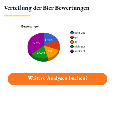
Verteilung der Bier Bewertungen
Bewertungen
sehr gut
gut
17.9%
ok
36.4%
nicht gut
15%
schlecht
17.9%
Weitere Analysen buchen?
Du hast gelesen: Engelbräu Grünten Pils Premium Platz 1495 