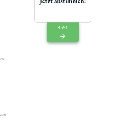
Jetzt abstimmen!
4551
hen
aben