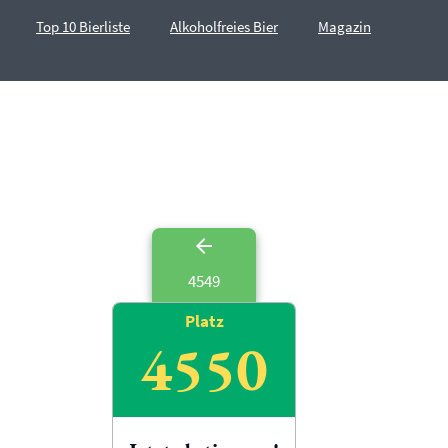
Top 10 Bierliste
Alkoholfreies Bier
Magazin
4549
Platz
4550