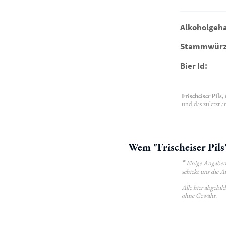
Alkoholgeha
Stammwürz
Bier Id:
Frischeiser Pils
,
und das zuletzt a
Wem "Frischeiser Pils
*
Einige Angaben 
schickt uns die A
Alle hier abgebi
ohne Gewähr.