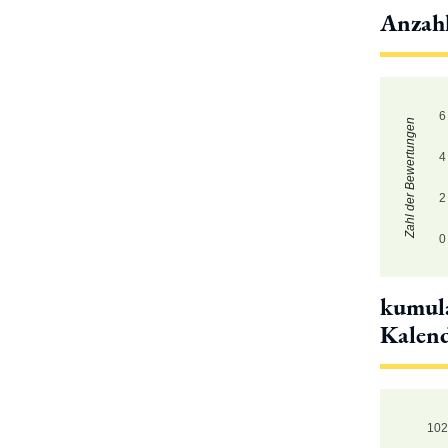
Anzah
6
Zahl der Bewertungen
4
2
0
kumula
Kalen
10