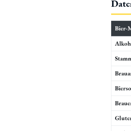
Date
Bier-
Alkoho
Stamm
Braua
Bierso
Braue
Gluten