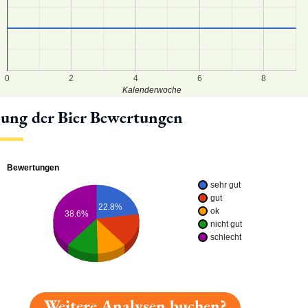
1
0
0
2
4
6
8
Kalenderwoche
lung der Bier Bewertungen
Bewertungen
sehr gut
gut
22.8%
ok
38.6%
nicht gut
schlecht
Weitere Analysen buchen?