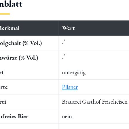
nblatt
Merkmal
Wert
*
lgehalt (% Vol.)
-
*
würze (% Vol.)
-
rt
untergärig
rte
Pilsner
rei
Brauerei Gasthof Frischeisen
freies Bier
nein