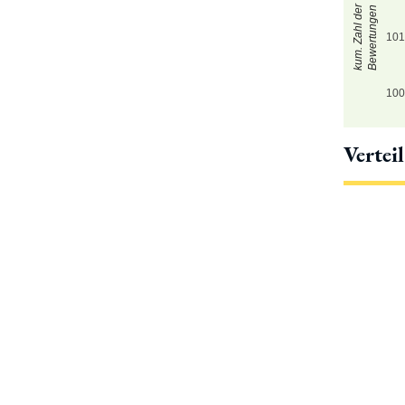
kum. Zahl der
Bewertungen
10
10
Vertei