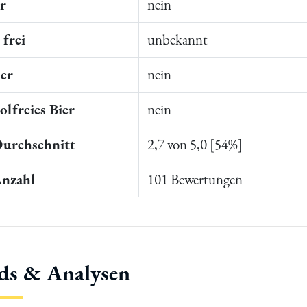
er
nein
frei
unbekannt
ier
nein
lfreies Bier
nein
Durchschnitt
2,7 von 5,0 [54%]
Anzahl
101 Bewertungen
ds & Analysen