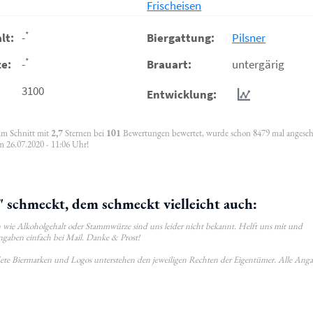
Frischeisen
*
lt:
-
Biergattung:
Pilsner
*
e:
-
Brauart:
untergärig
3100
Entwicklung:
 im Schnitt mit
2,7
Sternen bei
101
Bewertungen bewertet, wurde schon 8479 mal angese
m 26.07.2020 - 11:06 Uhr!
" schmeckt, dem schmeckt vielleicht auch:
wie Alkoholgehalt oder Stammwürze sind uns leider nicht bekannt. Helft uns mit und
ngaben einfach bei Mail. Danke & Prost!
ldete Biermarken und Logos unterstehen den jeweiligen Rechten der Eigentümer. Alle Ang