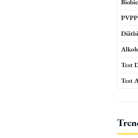
Biobi
PVPP 
Diätb
Alkoho
Test 
Test 
Tren