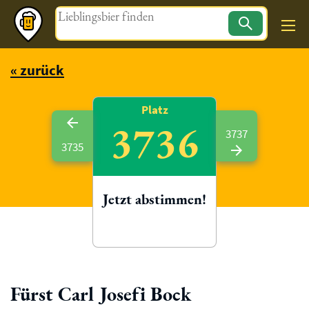
Magazin
« zurück
Platz
3736
3737
3735
Jetzt abstimmen!
Fürst Carl Josefi Bock