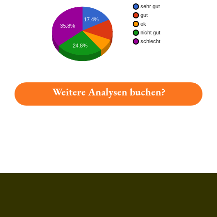
sehr gut
gut
17.4%
ok
35.8%
nicht gut
schlecht
24.8%
Weitere Analysen buchen?
Du hast gelesen: Fürst Carl Josefi Bock Platz 3736 » Test 2026