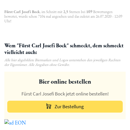
Fürst Carl Josefi Bock
, im Schnitt mit
2,5
Sternen bei
109
Bewertungen
bewertet, wurde schon 7104 mal angesehen und das zuletzt am 26.07.2020 - 12:09
Uhr!
Wem "Fürst Carl Josefi Bock" schmeckt, dem schmeckt
vielleicht auch:
Alle hier abgebildete Biermarken und Logos unterstehen den jeweiligen Rechten
der Eigentümer. Alle Angaben ohne Gewähr.
Bier online bestellen
Fürst Carl Josefi Bock jetzt online bestellen!
Zur Bestellung