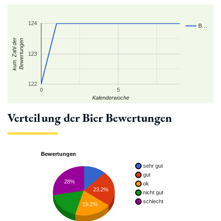
124
B…
kum. Zahl der
Bewertungen
123
122
0
5
Kalenderwoche
Verteilung der Bier Bewertungen
Bewertungen
sehr gut
gut
28%
ok
23.2%
nicht gut
schlecht
19.2%