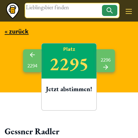
Magazin
« zurück
Platz
2295
2296
2294
Jetzt abstimmen!
Gessner Radler