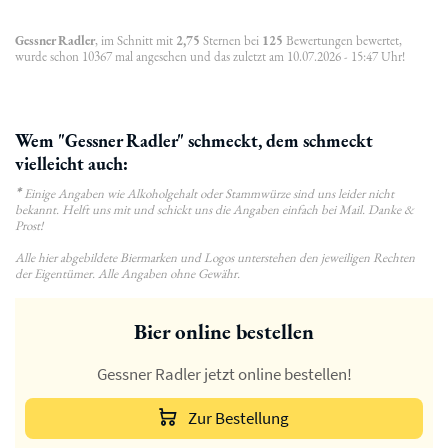
Gessner Radler
, im Schnitt mit
2,75
Sternen bei
125
Bewertungen bewertet,
wurde schon 10367 mal angesehen und das zuletzt am 10.07.2026 - 15:47 Uhr!
Wem "Gessner Radler" schmeckt, dem schmeckt
vielleicht auch:
*
Einige Angaben wie Alkoholgehalt oder Stammwürze sind uns leider nicht
bekannt. Helft uns mit und schickt uns die Angaben einfach bei Mail. Danke &
Prost!
Alle hier abgebildete Biermarken und Logos unterstehen den jeweiligen Rechten
der Eigentümer. Alle Angaben ohne Gewähr.
Bier online bestellen
Gessner Radler jetzt online bestellen!
Zur Bestellung