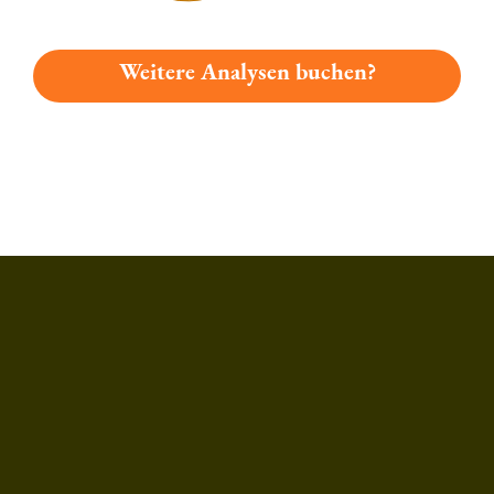
Weitere Analysen buchen?
Du hast gelesen: Gessner Radler Platz 2295 » Test 2026 | Bie