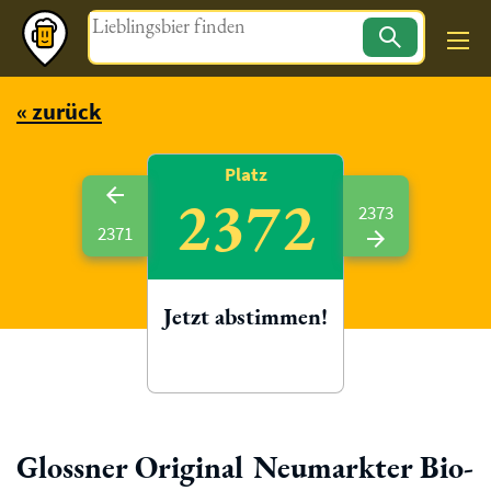
Magazin
« zurück
Platz
2372
2373
2371
Jetzt abstimmen!
Glossner Original Neumarkter Bio-