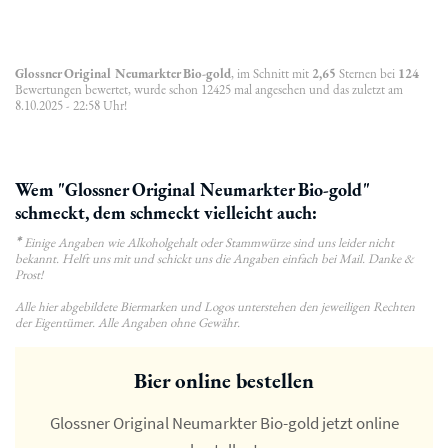
Glossner Original Neumarkter Bio-gold
, im Schnitt mit
2,65
Sternen bei
124
Bewertungen bewertet, wurde schon 12425 mal angesehen und das zuletzt am
8.10.2025 - 22:58 Uhr!
Wem "Glossner Original Neumarkter Bio-gold"
schmeckt, dem schmeckt vielleicht auch:
*
Einige Angaben wie Alkoholgehalt oder Stammwürze sind uns leider nicht
bekannt. Helft uns mit und schickt uns die Angaben einfach bei Mail. Danke &
Prost!
Alle hier abgebildete Biermarken und Logos unterstehen den jeweiligen Rechten
der Eigentümer. Alle Angaben ohne Gewähr.
Bier online bestellen
Glossner Original Neumarkter Bio-gold jetzt online