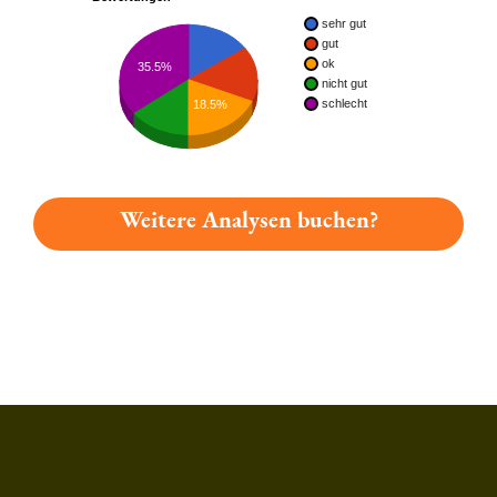
sehr gut
gut
ok
35.5%
nicht gut
schlecht
18.5%
Weitere Analysen buchen?
Du hast gelesen: Glossner Original Neumarkter Bio-gold Platz