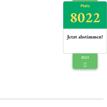
Platz
8022
Jetzt abstimmen!
8023