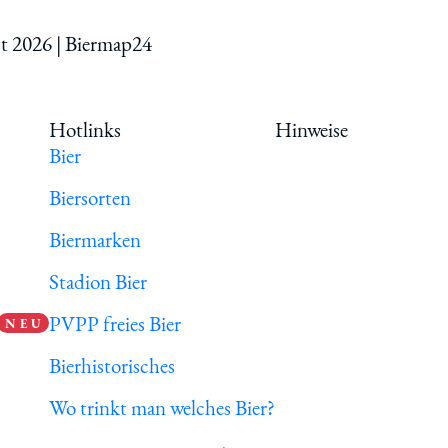
st 2026 | Biermap24
Hotlinks
Hinweise
Bier
Biersorten
Biermarken
Stadion Bier
PVPP freies Bier
N E U
Bierhistorisches
Wo trinkt man welches Bier?