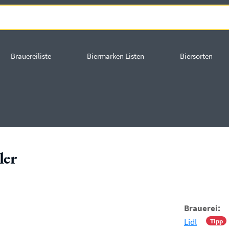
Brauereiliste
Biermarken Listen
Biersorten
ler
Brauerei:
Lidl
Tipp