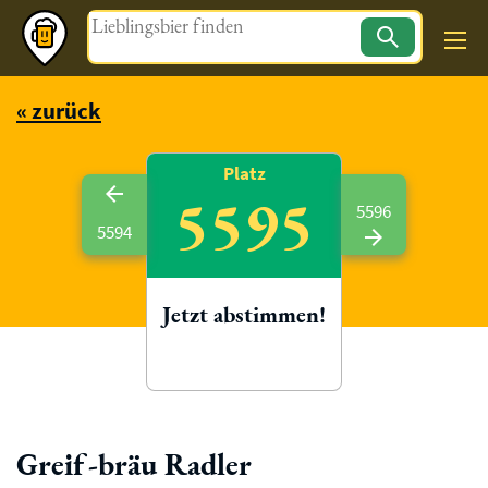
Magazin
« zurück
Platz
5595
5596
5594
Jetzt abstimmen!
Greif-bräu Radler