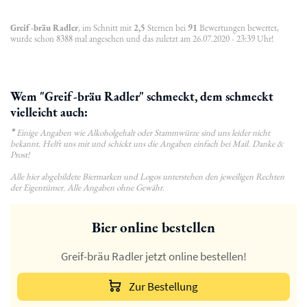
Greif-bräu Radler
, im Schnitt mit
2,5
Sternen bei
91
Bewertungen bewertet,
wurde schon 8388 mal angesehen und das zuletzt am 26.07.2020 - 23:39 Uhr!
Wem "Greif-bräu Radler" schmeckt, dem schmeckt
vielleicht auch:
*
Einige Angaben wie Alkoholgehalt oder Stammwürze sind uns leider nicht
bekannt. Helft uns mit und schickt uns die Angaben einfach bei Mail. Danke &
Prost!
Alle hier abgebildete Biermarken und Logos unterstehen den jeweiligen Rechten
der Eigentümer. Alle Angaben ohne Gewähr.
Bier online bestellen
Greif-bräu Radler jetzt online bestellen!
Zur Bestellung