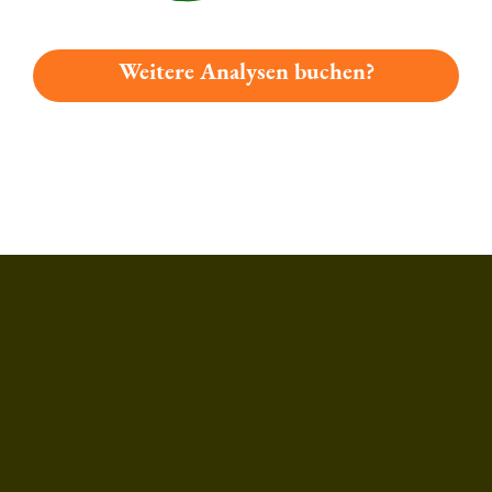
Weitere Analysen buchen?
Du hast gelesen: Greif-bräu Radler Platz 5595 » Test 2026 | 