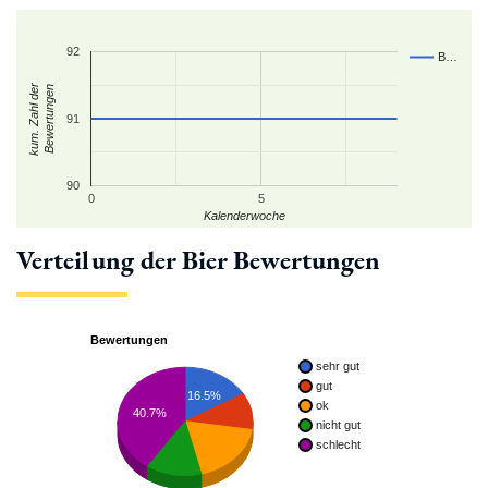
92
B…
kum. Zahl der
Bewertungen
91
90
0
5
Kalenderwoche
Verteilung der Bier Bewertungen
Bewertungen
sehr gut
gut
16.5%
ok
40.7%
nicht gut
schlecht