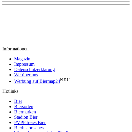
Informationen
Magazin
Impressum
Datenschutzerklärung
Wir über uns
N E U
Werbung auf Biermap24
Hotlinks
Bier
Biersorten
Biermarken
Stadion Bier
PVPP freies Bier
Bierhistorisches