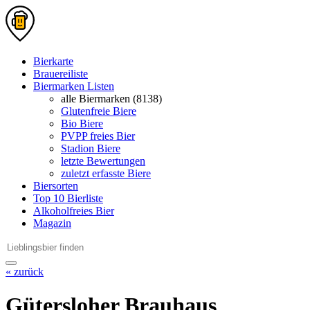
Bierkarte
Brauereiliste
Biermarken Listen
alle Biermarken (8138)
Glutenfreie Biere
Bio Biere
PVPP freies Bier
Stadion Biere
letzte Bewertungen
zuletzt erfasste Biere
Biersorten
Top 10 Bierliste
Alkoholfreies Bier
Magazin
« zurück
Gütersloher Brauhaus