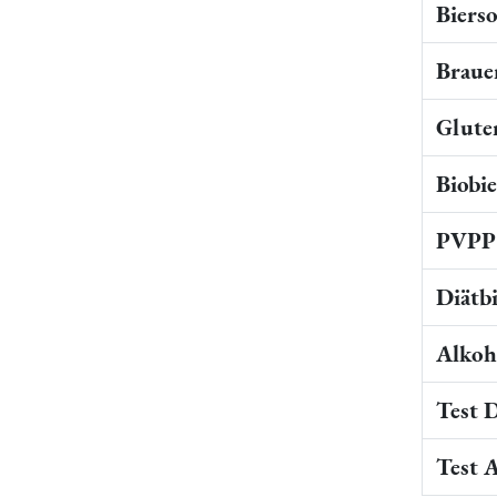
Bierso
Braue
Gluten
Biobi
PVPP 
Diätb
Alkoho
Test 
Test 