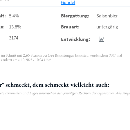
Gundel
lt:
5.4%
Biergattung:
Saisonbier
e:
13.8%
Brauart:
untergärig
3174
Entwicklung:
, im Schnitt mit
2,65
Sternen bei
144
Bewertungen bewertet, wurde schon 9507 mal
 zuletzt am 6.10.2025 - 10:04 Uhr!
" schmeckt, dem schmeckt vielleicht auch:
ldete Biermarken und Logos unterstehen den jeweiligen Rechten der Eigentümer. Alle Ang