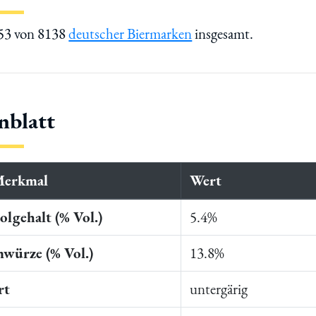
353 von 8138
deutscher Biermarken
insgesamt.
nblatt
Merkmal
Wert
lgehalt (% Vol.)
5.4%
würze (% Vol.)
13.8%
rt
untergärig