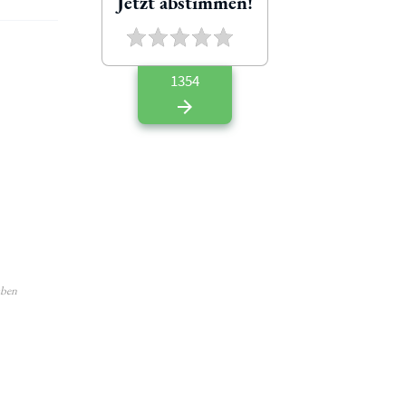
Jetzt abstimmen!
1354
aben