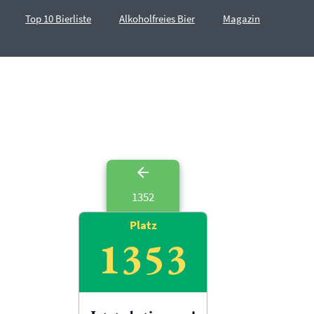
Top 10 Bierliste
Alkoholfreies Bier
Magazin
1352
Platz
1353