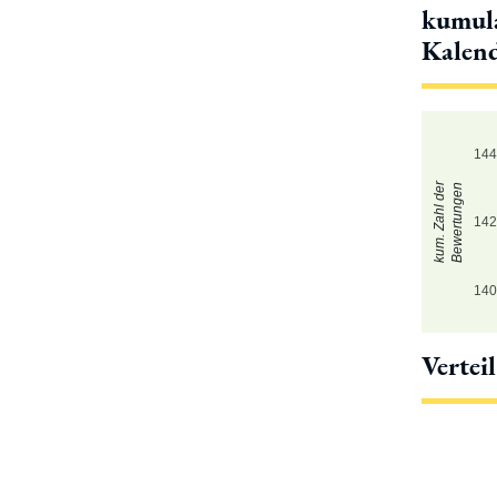
kumula
Kalen
14
kum. Zahl der
Bewertungen
14
14
Vertei