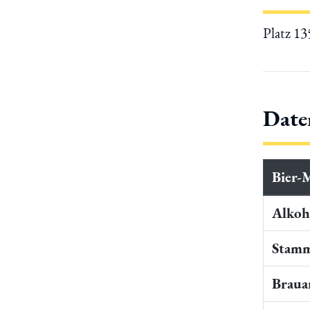
Platz 1
Date
Bier-
Alkoho
Stamm
Braua