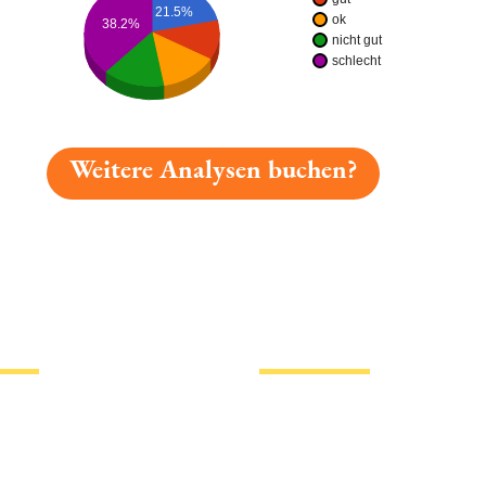
21.5%
ok
38.2%
nicht gut
schlecht
Weitere Analysen buchen?
gelesen: Gundel Festbier Platz 1353 » Test 2026 | Bierm
tionen
Hotlinks
Bier
Biersorten
erklärung
Biermarken