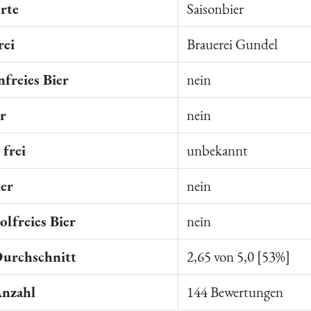
rte
Saisonbier
rei
Brauerei Gundel
freies Bier
nein
er
nein
frei
unbekannt
ier
nein
lfreies Bier
nein
Durchschnitt
2,65 von 5,0 [53%]
Anzahl
144 Bewertungen