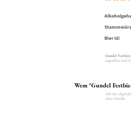
Alkoholgeha
Stammwürz
Bier Id:
Gundel Festbier
angesehen und das
Wem "Gundel Festbier
Alle hier abgebi
ohne Gewähr.