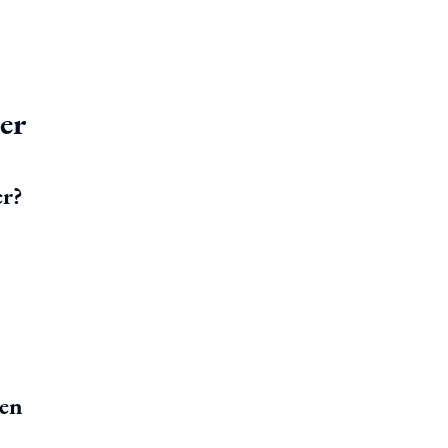
er
er?
ken