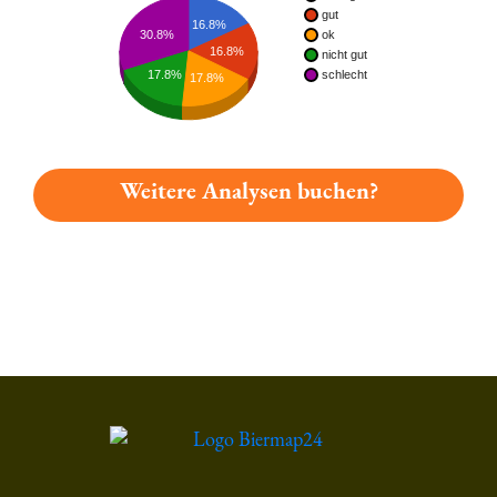
gut
16.8%
30.8%
ok
16.8%
nicht gut
17.8%
schlecht
17.8%
Weitere Analysen buchen?
Du hast gelesen: Hacker-pschorr Münchner Radler Platz 3898