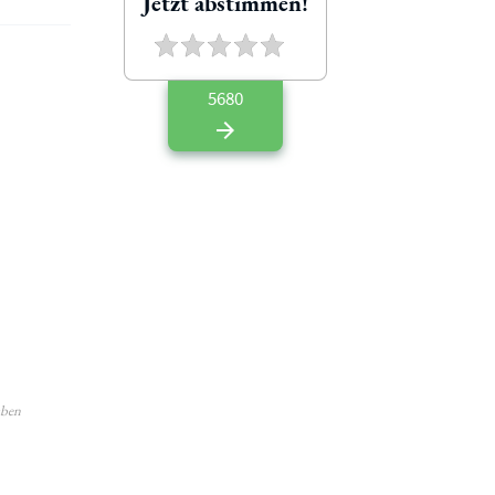
Jetzt abstimmen!
5680
l
aben