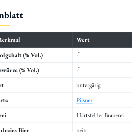
nblatt
Merkmal
Wert
*
lgehalt (% Vol.)
-
*
würze (% Vol.)
-
rt
untergärig
rte
Pilsner
rei
Härtsfelder Brauerei
freies Bier
nein