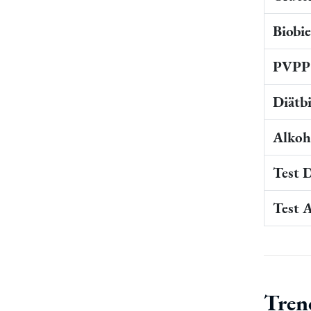
Biobi
PVPP 
Diätb
Alkoho
Test 
Test 
Tren