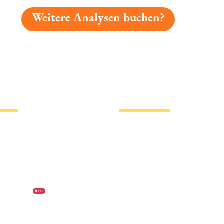
Weitere Analysen buchen?
gelesen: Härtsfelder Meister-pils Platz 5679 » Test 2026
tionen
Hotlinks
Bier
Biersorten
erklärung
Biermarken
s
Stadion Bier
f Biermap24
PVPP freies Bier
N E U
Bierhistorisches