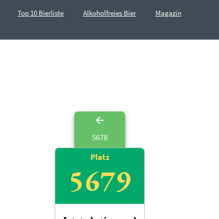
Top 10 Bierliste
Alkoholfreies Bier
Magazin
5678
Platz
5679