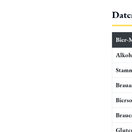
Date
Bier-
Alkoho
Stamm
Braua
Bierso
Braue
Gluten