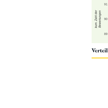
91
kum. Zahl der
Bewertungen
90
89
Vertei