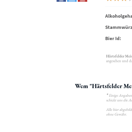
Alkoholgeha
Stammwürz
Bier Id:
Härtsfelder Meis
angesehen und das
Wem "Härtsfelder Meis
*
Einige Angaben 
schickt uns die A
Alle hier abgebi
ohne Gewähr.