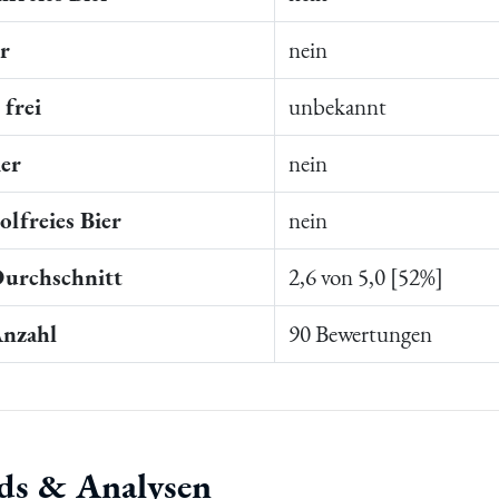
er
nein
frei
unbekannt
ier
nein
lfreies Bier
nein
Durchschnitt
2,6 von 5,0 [52%]
Anzahl
90 Bewertungen
ds & Analysen