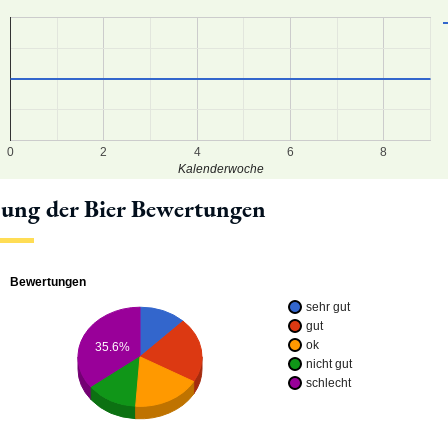
0
2
4
6
8
Kalenderwoche
lung der Bier Bewertungen
Bewertungen
sehr gut
gut
ok
35.6%
nicht gut
schlecht