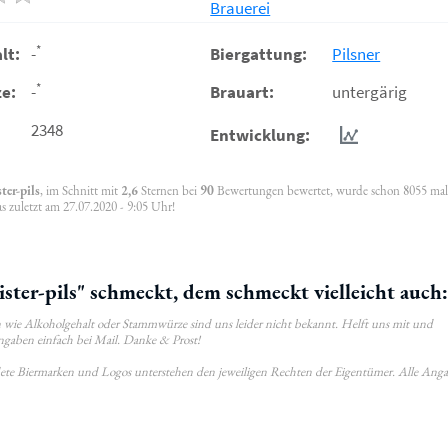
Brauerei
*
lt:
-
Biergattung:
Pilsner
*
e:
-
Brauart:
untergärig
2348
Entwicklung:
ter-pils
, im Schnitt mit
2,6
Sternen bei
90
Bewertungen bewertet, wurde schon 8055 ma
 zuletzt am 27.07.2020 - 9:05 Uhr!
ter-pils" schmeckt, dem schmeckt vielleicht auch:
wie Alkoholgehalt oder Stammwürze sind uns leider nicht bekannt. Helft uns mit und
ngaben einfach bei Mail. Danke & Prost!
ldete Biermarken und Logos unterstehen den jeweiligen Rechten der Eigentümer. Alle Ang