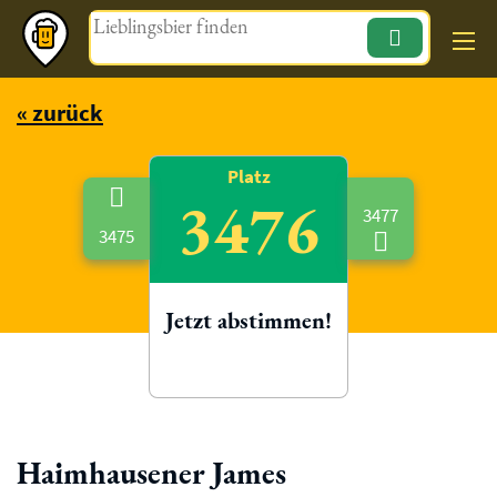
Magazin
« zurück
Platz
3476
3477
3475
Jetzt abstimmen!
Haimhausener James