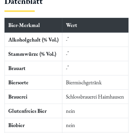
Datenblatt
Bier-Merkmal
Wert
*
Alkoholgehalt (% Vol.)
-
*
Stammwürze (% Vol.)
-
*
Brauart
-
Biersorte
Biermischgetränk
Brauerei
Schlossbrauerei Haimhausen
Glutenfreies Bier
nein
Biobier
nein