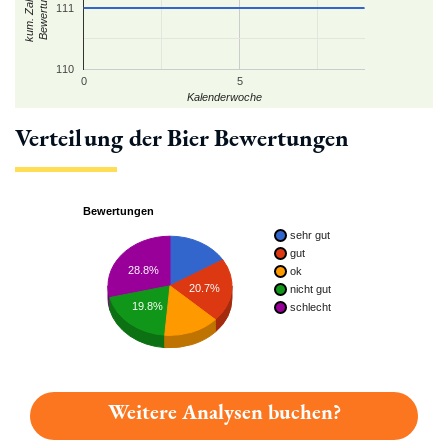
kum. Zahl der
Bewertungen
111
110
0
5
Kalenderwoche
Verteilung der Bier Bewertungen
Bewertungen
sehr gut
gut
28.8%
ok
20.7%
nicht gut
19.8%
schlecht
Weitere Analysen buchen?