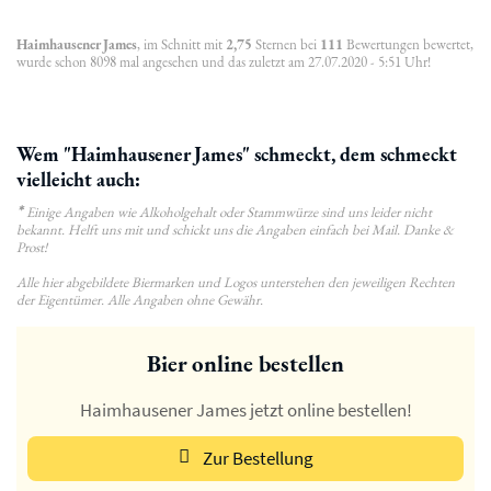
Haimhausener James
, im Schnitt mit
2,75
Sternen bei
111
Bewertungen bewertet,
wurde schon 8098 mal angesehen und das zuletzt am 27.07.2020 - 5:51 Uhr!
Wem "Haimhausener James" schmeckt, dem schmeckt
vielleicht auch:
*
Einige Angaben wie Alkoholgehalt oder Stammwürze sind uns leider nicht
bekannt. Helft uns mit und schickt uns die Angaben einfach bei Mail. Danke &
Prost!
Alle hier abgebildete Biermarken und Logos unterstehen den jeweiligen Rechten
der Eigentümer. Alle Angaben ohne Gewähr.
Bier online bestellen
Haimhausener James jetzt online bestellen!
Zur Bestellung