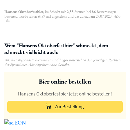
Hansens Oktoberfestbier
, im Schnitt mit
2,55
Sternen bei
86
Bewertungen
bewertet, wurde schon 6489 mal angesehen und das zuletzt am 27.07.2020 - 6:55
Uhr!
Wem "Hansens Oktoberfestbier" schmeckt, dem
schmeckt vielleicht auch:
Alle hier abgebildete Biermarken und Logos unterstehen den jeweiligen Rechten
der Eigentümer. Alle Angaben ohne Gewähr.
Bier online bestellen
Hansens Oktoberfestbier jetzt online bestellen!
Zur Bestellung