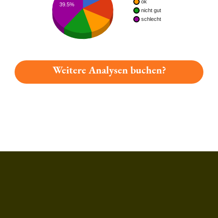
ok
39.5%
nicht gut
schlecht
Weitere Analysen buchen?
Du hast gelesen: Hansens Oktoberfestbier Platz 6015 » Test 