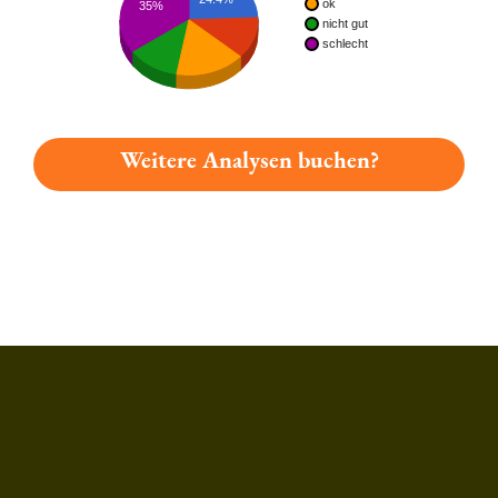
ok
35%
nicht gut
schlecht
Weitere Analysen buchen?
Du hast gelesen: Herbsthäuser Heller Bock Platz 2428 » Test 