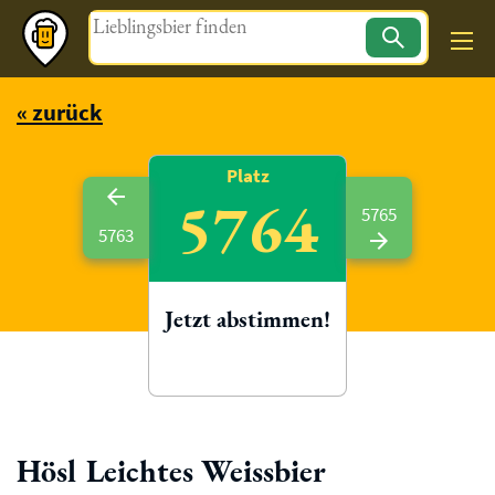
Magazin
« zurück
Platz
5764
5765
5763
Jetzt abstimmen!
Hösl Leichtes Weissbier