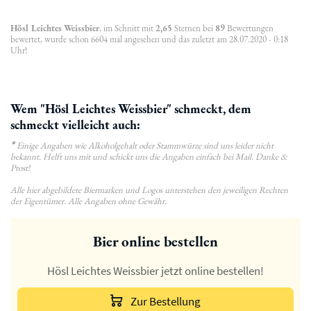
Hösl Leichtes Weissbier
, im Schnitt mit
2,65
Sternen bei
89
Bewertungen
bewertet, wurde schon 6604 mal angesehen und das zuletzt am 28.07.2020 - 0:18
Uhr!
Wem "Hösl Leichtes Weissbier" schmeckt, dem
schmeckt vielleicht auch:
*
Einige Angaben wie Alkoholgehalt oder Stammwürze sind uns leider nicht
bekannt. Helft uns mit und schickt uns die Angaben einfach bei Mail. Danke &
Prost!
Alle hier abgebildete Biermarken und Logos unterstehen den jeweiligen Rechten
der Eigentümer. Alle Angaben ohne Gewähr.
Bier online bestellen
Hösl Leichtes Weissbier jetzt online bestellen!
Zur Bestellung