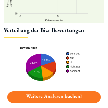
88
0
5
Kalenderwoche
Verteilung der Bier Bewertungen
Bewertungen
sehr gut
gut
19.1%
ok
33.7%
nicht gut
schlecht
18%
Weitere Analysen buchen?