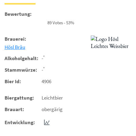
Bewertung:
89 Votes - 53%
Brauerei:
Hösl Bräu
*
Alkoholgehalt:
-
*
Stammwürze:
-
Bier Id:
4906
Biergattung:
Leichtbier
Brauart:
obergärig
Entwicklung: