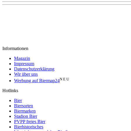
Informationen
Magazin
Impressum
Datenschutzerklärung
Wir über uns
N E U
Werbung auf Biermap24
Hotlinks
Bier
Biersorten
Biermarken
Stadion Bier
PVPP freies Bier
Bierhistorisches