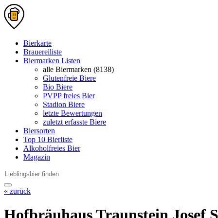
Bierkarte
Brauereiliste
Biermarken Listen
alle Biermarken (8138)
Glutenfreie Biere
Bio Biere
PVPP freies Bier
Stadion Biere
letzte Bewertungen
zuletzt erfasste Biere
Biersorten
Top 10 Bierliste
Alkoholfreies Bier
Magazin
« zurück
Hofbräuhaus Traunstein Josef 